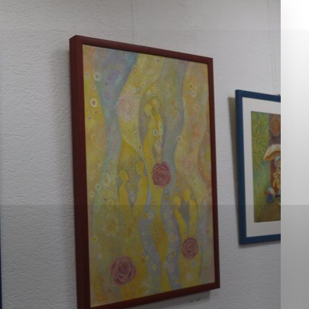
okies, ktorú chcete povoliť
sú pre prevádzku nevyhnutné a pomáhajú urobiť webové st
é funkcie, ako je navigácia na stránke a prístup k zabez
rov cookie nemôže web správne fungovať.
jú prevádzkovateľovi stránok pochopiť, ako návštevníci st
izovať a ponúknuť im lepšiu skúsenosť. Všetky dáta sa zb
étnou osobou.
Povoliť všetko
Uložiť nastavenia
Viac informácií