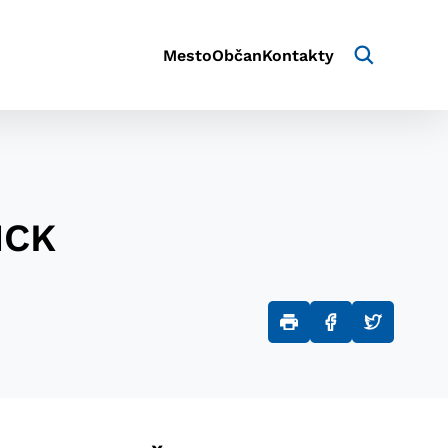
Mesto
Občan
Kontakty
MCK
aktivite a preferenciách.
e alebo aby sa uložila