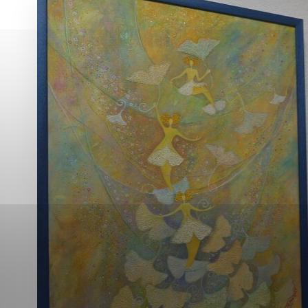
Vyberte úroveň co
Karanténna stanica Malacky
Sčítanie obyvateľov, domov a bytov
2021
Technické cookies
Separovaný zber v meste
Technické súbory cookie 
tým, že umožňujú základn
stránky. Bez týchto súbo
Analytické cookies
Analytické cookies pomáha
aby mohol stránky optimal
možné ich spojiť s konkr