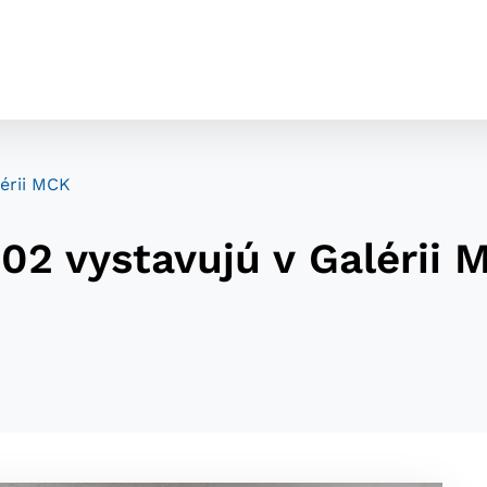
lérii MCK
02 vystavujú v Galérii 
cookies
o ktorých webové stránky môžu ukladať informácie o vašej 
tomu, aby si webový prehliadač zapamätoval Vaše prihláseni