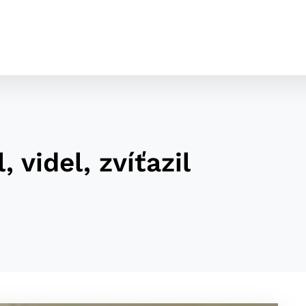
, videl, zvíťazil
cookies
o ktorých webové stránky môžu ukladať informácie o vašej 
tomu, aby si webový prehliadač zapamätoval Vaše prihláseni