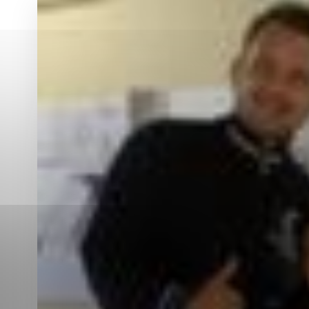
Vyberte úroveň co
Karanténna stanica Malacky
Sčítanie obyvateľov, domov a bytov
2021
Technické cookies
Separovaný zber v meste
Technické súbory cookie 
tým, že umožňujú základn
stránky. Bez týchto súbo
Analytické cookies
Analytické cookies pomáha
aby mohol stránky optimal
možné ich spojiť s konkr