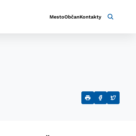
Mesto
Občan
Kontakty
aktivite a preferenciách.
e alebo aby sa uložila