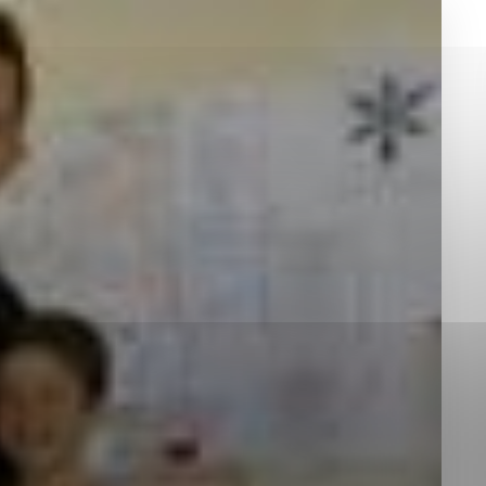
okies, ktorú chcete povoliť
sú pre prevádzku nevyhnutné a pomáhajú urobiť webové st
é funkcie, ako je navigácia na stránke a prístup k zabez
rov cookie nemôže web správne fungovať.
jú prevádzkovateľovi stránok pochopiť, ako návštevníci st
izovať a ponúknuť im lepšiu skúsenosť. Všetky dáta sa zb
étnou osobou.
Povoliť všetko
Uložiť nastavenia
Viac informácií