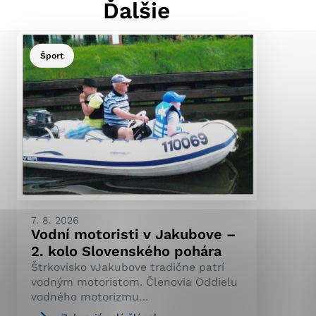
Ďalšie
Šport
ránky uplatniteľnými
pečeným oblastiam webovej
ránok stránku používajú,
ierajú anonymne a nie je
7. 8. 2026
Vodní motoristi v Jakubove –
2. kolo Slovenského pohára
Štrkovisko vJakubove tradične patrí
vodným motoristom. Členovia Oddielu
vodného motorizmu…