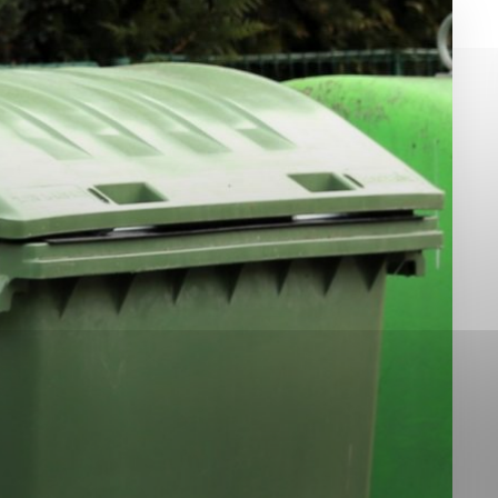
okies, ktorú chcete povoliť
sú pre prevádzku nevyhnutné a pomáhajú urobiť webové st
é funkcie, ako je navigácia na stránke a prístup k zabez
rov cookie nemôže web správne fungovať.
jú prevádzkovateľovi stránok pochopiť, ako návštevníci st
izovať a ponúknuť im lepšiu skúsenosť. Všetky dáta sa zb
étnou osobou.
Povoliť všetko
Uložiť nastavenia
Viac informácií