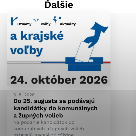
Ďalšie
Oznamy
Voľby
Aktuality
ránky uplatniteľnými
pečeným oblastiam webovej
ránok stránku používajú,
ierajú anonymne a nie je
6. 8. 2026
Do 25. augusta sa podávajú
kandidátky do komunálnych
a župných volieb
Na podanie kandidátok do
komunálnych ažupných volieb
ostávajú necelé tri týždne.