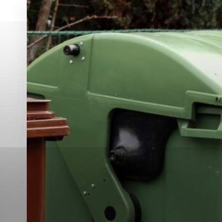
Vyberte úroveň co
Karanténna stanica Malacky
Sčítanie obyvateľov, domov a bytov
2021
Technické cookies
Separovaný zber v meste
Technické súbory cookie 
tým, že umožňujú základn
stránky. Bez týchto súbo
Analytické cookies
Analytické cookies pomáha
aby mohol stránky optimal
možné ich spojiť s konkr