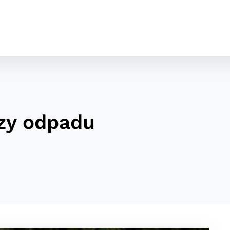
zy odpadu
cookies
o ktorých webové stránky môžu ukladať informácie o vašej 
tomu, aby si webový prehliadač zapamätoval Vaše prihláseni