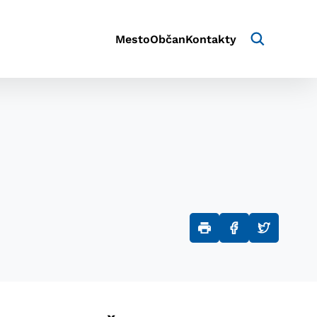
Mesto
Občan
Kontakty
aktivite a preferenciách.
e alebo aby sa uložila