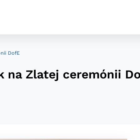
nii DofE
 na Zlatej ceremónii D
cookies
o ktorých webové stránky môžu ukladať informácie o vašej 
tomu, aby si webový prehliadač zapamätoval Vaše prihláseni