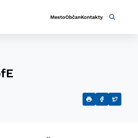
Mesto
Občan
Kontakty
ofE
aktivite a preferenciách.
e alebo aby sa uložila