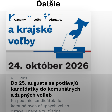
Ďalšie
Oznamy
Voľby
Aktuality
ránky uplatniteľnými
pečeným oblastiam webovej
ránok stránku používajú,
ierajú anonymne a nie je
6. 8. 2026
Do 25. augusta sa podávajú
kandidátky do komunálnych
a župných volieb
Na podanie kandidátok do
komunálnych ažupných volieb
ostávajú necelé tri týždne.