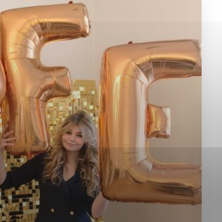
okies, ktorú chcete povoliť
sú pre prevádzku nevyhnutné a pomáhajú urobiť webové st
é funkcie, ako je navigácia na stránke a prístup k zabez
rov cookie nemôže web správne fungovať.
jú prevádzkovateľovi stránok pochopiť, ako návštevníci st
izovať a ponúknuť im lepšiu skúsenosť. Všetky dáta sa zb
étnou osobou.
Povoliť všetko
Uložiť nastavenia
Viac informácií