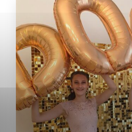
Vyberte úroveň co
Karanténna stanica Malacky
Sčítanie obyvateľov, domov a bytov
2021
Technické cookies
Separovaný zber v meste
Technické súbory cookie 
tým, že umožňujú základn
stránky. Bez týchto súbo
Analytické cookies
Analytické cookies pomáha
aby mohol stránky optimal
možné ich spojiť s konkr