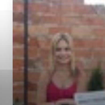
Vyberte úroveň co
Karanténna stanica Malacky
Sčítanie obyvateľov, domov a bytov
2021
Technické cookies
Separovaný zber v meste
Technické súbory cookie 
tým, že umožňujú základn
stránky. Bez týchto súbo
Analytické cookies
Analytické cookies pomáha
aby mohol stránky optimal
možné ich spojiť s konkr