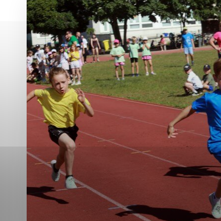
Vyberte úroveň co
Karanténna stanica Malacky
Sčítanie obyvateľov, domov a bytov
2021
Technické cookies
Separovaný zber v meste
Technické súbory cookie 
tým, že umožňujú základn
stránky. Bez týchto súbo
Analytické cookies
Analytické cookies pomáha
aby mohol stránky optimal
možné ich spojiť s konkr