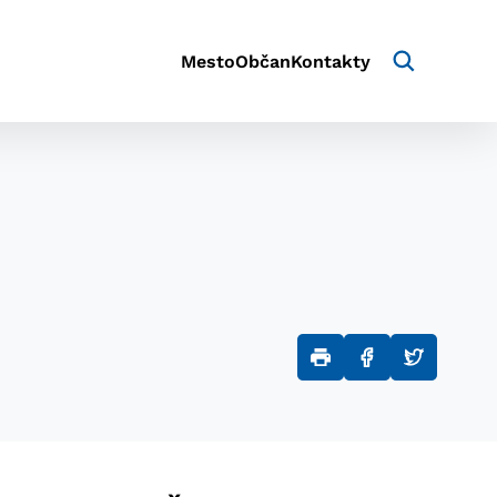
Mesto
Občan
Kontakty
aktivite a preferenciách.
e alebo aby sa uložila