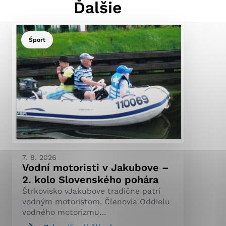
Ďalšie
Šport
ránky uplatniteľnými
pečeným oblastiam webovej
ránok stránku používajú,
ierajú anonymne a nie je
7. 8. 2026
Vodní motoristi v Jakubove –
2. kolo Slovenského pohára
Štrkovisko vJakubove tradične patrí
vodným motoristom. Členovia Oddielu
vodného motorizmu…