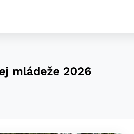
ej mládeže 2026
cookies
o ktorých webové stránky môžu ukladať informácie o vašej 
tomu, aby si webový prehliadač zapamätoval Vaše prihláseni