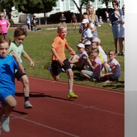
okies, ktorú chcete povoliť
sú pre prevádzku nevyhnutné a pomáhajú urobiť webové st
é funkcie, ako je navigácia na stránke a prístup k zabez
rov cookie nemôže web správne fungovať.
jú prevádzkovateľovi stránok pochopiť, ako návštevníci st
izovať a ponúknuť im lepšiu skúsenosť. Všetky dáta sa zb
étnou osobou.
Povoliť všetko
Uložiť nastavenia
Viac informácií