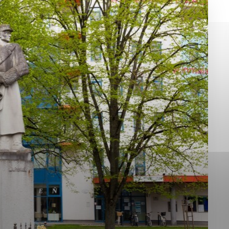
okies, ktorú chcete povoliť
sú pre prevádzku nevyhnutné a pomáhajú urobiť webové st
é funkcie, ako je navigácia na stránke a prístup k zabez
rov cookie nemôže web správne fungovať.
jú prevádzkovateľovi stránok pochopiť, ako návštevníci st
izovať a ponúknuť im lepšiu skúsenosť. Všetky dáta sa zb
étnou osobou.
Povoliť všetko
Uložiť nastavenia
Viac informácií