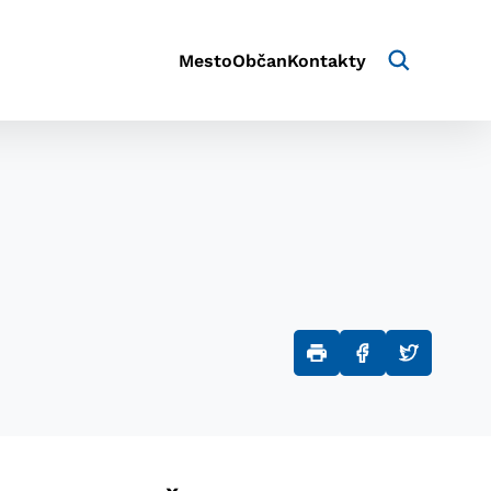
Mesto
Občan
Kontakty
aktivite a preferenciách.
e alebo aby sa uložila