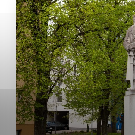
Vyberte úroveň co
Karanténna stanica Malacky
Sčítanie obyvateľov, domov a bytov
2021
Technické cookies
Separovaný zber v meste
Technické súbory cookie 
tým, že umožňujú základn
stránky. Bez týchto súbo
Analytické cookies
Analytické cookies pomáha
aby mohol stránky optimal
možné ich spojiť s konkr