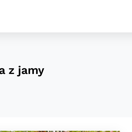
a z jamy
cookies
o ktorých webové stránky môžu ukladať informácie o vašej 
tomu, aby si webový prehliadač zapamätoval Vaše prihláseni