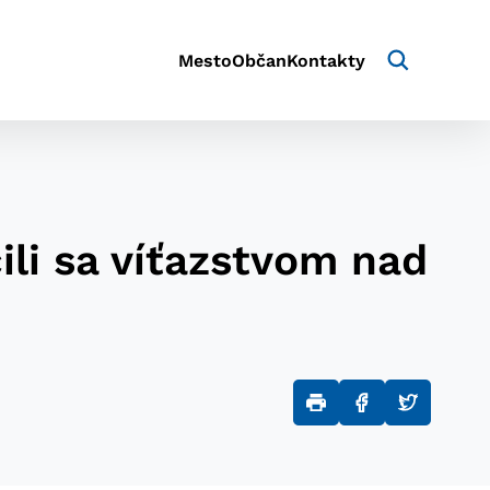
Mesto
Občan
Kontakty
ili sa víťazstvom nad
aktivite a preferenciách.
e alebo aby sa uložila