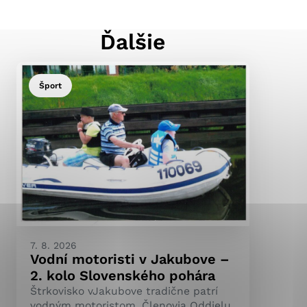
Ďalšie
ránky uplatniteľnými
pečeným oblastiam webovej
Šport
ránok stránku používajú,
ierajú anonymne a nie je
7. 8. 2026
Vodní motoristi v Jakubove –
2. kolo Slovenského pohára
Štrkovisko vJakubove tradične patrí
vodným motoristom. Členovia Oddielu