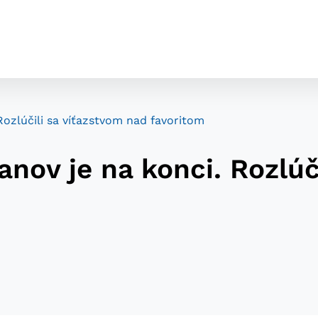
Rozlúčili sa víťazstvom nad favoritom
nov je na konci. Rozlúč
cookies
o ktorých webové stránky môžu ukladať informácie o vašej 
tomu, aby si webový prehliadač zapamätoval Vaše prihláseni