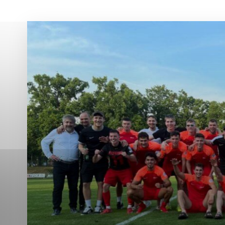
Vyberte úroveň co
Karanténna stanica Malacky
Sčítanie obyvateľov, domov a bytov
2021
Technické cookies
Separovaný zber v meste
Technické súbory cookie 
tým, že umožňujú základn
stránky. Bez týchto súbo
Analytické cookies
Analytické cookies pomáha
aby mohol stránky optimal
možné ich spojiť s konkr