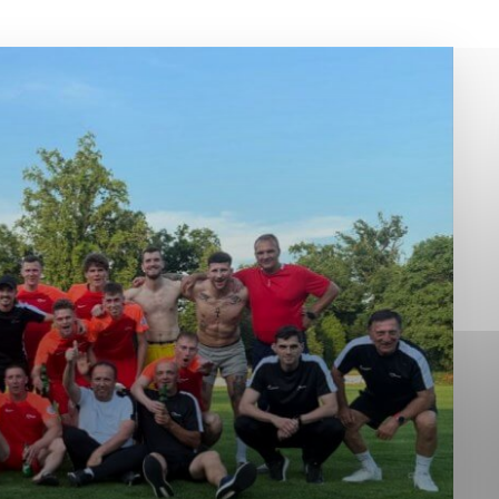
okies, ktorú chcete povoliť
sú pre prevádzku nevyhnutné a pomáhajú urobiť webové st
é funkcie, ako je navigácia na stránke a prístup k zabez
rov cookie nemôže web správne fungovať.
jú prevádzkovateľovi stránok pochopiť, ako návštevníci st
izovať a ponúknuť im lepšiu skúsenosť. Všetky dáta sa zb
étnou osobou.
Povoliť všetko
Uložiť nastavenia
Viac informácií