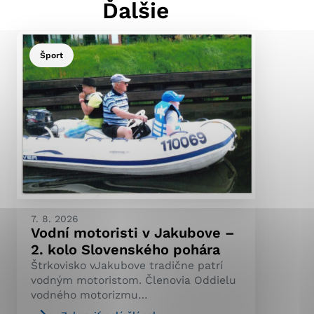
Ďalšie
Šport
ránky uplatniteľnými
pečeným oblastiam webovej
ránok stránku používajú,
ierajú anonymne a nie je
7. 8. 2026
Vodní motoristi v Jakubove –
2. kolo Slovenského pohára
Štrkovisko vJakubove tradične patrí
vodným motoristom. Členovia Oddielu
vodného motorizmu…