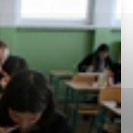
okies, ktorú chcete povoliť
sú pre prevádzku nevyhnutné a pomáhajú urobiť webové st
é funkcie, ako je navigácia na stránke a prístup k zabez
rov cookie nemôže web správne fungovať.
jú prevádzkovateľovi stránok pochopiť, ako návštevníci st
izovať a ponúknuť im lepšiu skúsenosť. Všetky dáta sa zb
étnou osobou.
Povoliť všetko
Uložiť nastavenia
Viac informácií