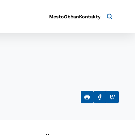
Mesto
Občan
Kontakty
aktivite a preferenciách.
e alebo aby sa uložila