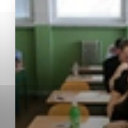
Vyberte úroveň co
Karanténna stanica Malacky
Sčítanie obyvateľov, domov a bytov
2021
Technické cookies
Separovaný zber v meste
Technické súbory cookie 
tým, že umožňujú základn
stránky. Bez týchto súbo
Analytické cookies
Analytické cookies pomáha
aby mohol stránky optimal
možné ich spojiť s konkr