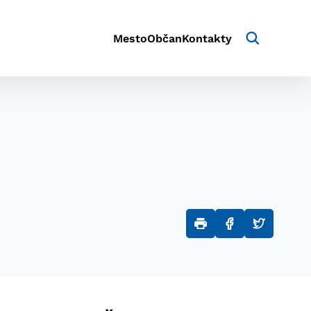
Mesto
Občan
Kontakty
aktivite a preferenciách.
e alebo aby sa uložila