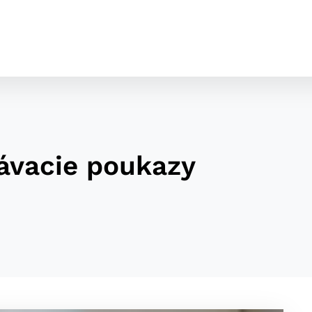
lávacie poukazy
cookies
o ktorých webové stránky môžu ukladať informácie o vašej 
tomu, aby si webový prehliadač zapamätoval Vaše prihláseni