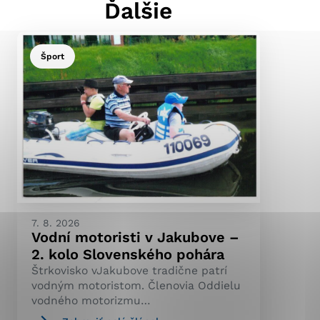
Ďalšie
Šport
ránky uplatniteľnými
pečeným oblastiam webovej
ránok stránku používajú,
ierajú anonymne a nie je
7. 8. 2026
Vodní motoristi v Jakubove –
2. kolo Slovenského pohára
Štrkovisko vJakubove tradične patrí
vodným motoristom. Členovia Oddielu
vodného motorizmu…