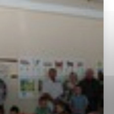
okies, ktorú chcete povoliť
sú pre prevádzku nevyhnutné a pomáhajú urobiť webové st
é funkcie, ako je navigácia na stránke a prístup k zabez
rov cookie nemôže web správne fungovať.
jú prevádzkovateľovi stránok pochopiť, ako návštevníci st
izovať a ponúknuť im lepšiu skúsenosť. Všetky dáta sa zb
étnou osobou.
Povoliť všetko
Uložiť nastavenia
Viac informácií