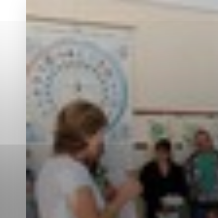
Vyberte úroveň co
Karanténna stanica Malacky
Sčítanie obyvateľov, domov a bytov
2021
Technické cookies
Separovaný zber v meste
Technické súbory cookie 
tým, že umožňujú základn
stránky. Bez týchto súbo
Analytické cookies
Analytické cookies pomáha
aby mohol stránky optimal
možné ich spojiť s konkr