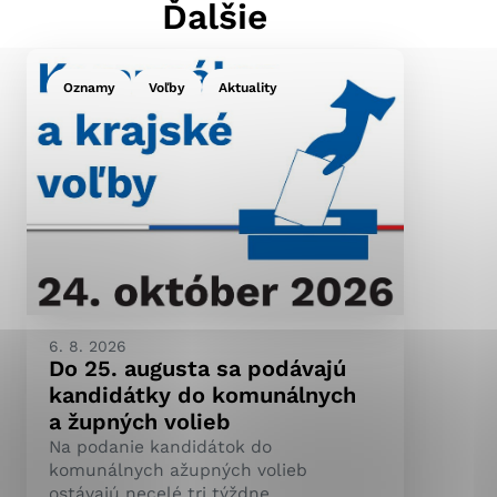
Ďalšie
Oznamy
Voľby
Aktuality
ránky uplatniteľnými
pečeným oblastiam webovej
ránok stránku používajú,
ierajú anonymne a nie je
6. 8. 2026
Do 25. augusta sa podávajú
kandidátky do komunálnych
a župných volieb
Na podanie kandidátok do
komunálnych ažupných volieb
ostávajú necelé tri týždne.