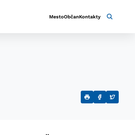
Mesto
Občan
Kontakty
aktivite a preferenciách.
e alebo aby sa uložila