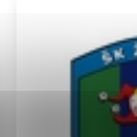
Vyberte úroveň co
Karanténna stanica Malacky
Sčítanie obyvateľov, domov a bytov
2021
Technické cookies
Separovaný zber v meste
Technické súbory cookie 
tým, že umožňujú základn
stránky. Bez týchto súbo
Analytické cookies
Analytické cookies pomáha
aby mohol stránky optimal
možné ich spojiť s konkr