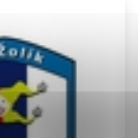
okies, ktorú chcete povoliť
sú pre prevádzku nevyhnutné a pomáhajú urobiť webové st
é funkcie, ako je navigácia na stránke a prístup k zabez
rov cookie nemôže web správne fungovať.
jú prevádzkovateľovi stránok pochopiť, ako návštevníci st
izovať a ponúknuť im lepšiu skúsenosť. Všetky dáta sa zb
étnou osobou.
Povoliť všetko
Uložiť nastavenia
Viac informácií