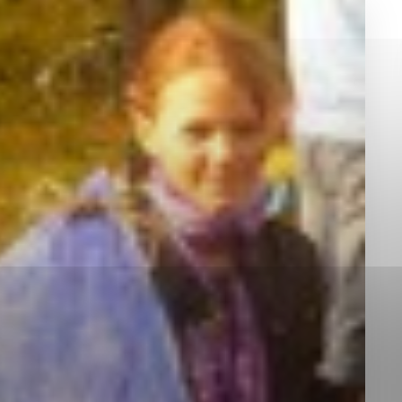
okies, ktorú chcete povoliť
sú pre prevádzku nevyhnutné a pomáhajú urobiť webové st
é funkcie, ako je navigácia na stránke a prístup k zabez
rov cookie nemôže web správne fungovať.
jú prevádzkovateľovi stránok pochopiť, ako návštevníci st
izovať a ponúknuť im lepšiu skúsenosť. Všetky dáta sa zb
étnou osobou.
Povoliť všetko
Uložiť nastavenia
Viac informácií