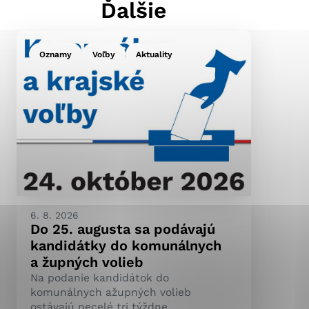
Ďalšie
Oznamy
Voľby
Aktuality
ránky uplatniteľnými
pečeným oblastiam webovej
ránok stránku používajú,
ierajú anonymne a nie je
6. 8. 2026
Do 25. augusta sa podávajú
kandidátky do komunálnych
a župných volieb
Na podanie kandidátok do
komunálnych ažupných volieb
ostávajú necelé tri týždne.