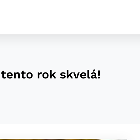
tento rok skvelá!
cookies
o ktorých webové stránky môžu ukladať informácie o vašej 
tomu, aby si webový prehliadač zapamätoval Vaše prihláseni