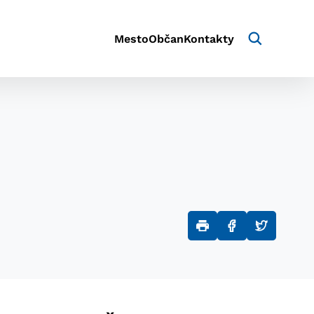
Mesto
Občan
Kontakty
aktivite a preferenciách.
e alebo aby sa uložila