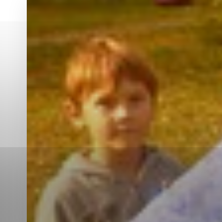
Vyberte úroveň co
Karanténna stanica Malacky
Sčítanie obyvateľov, domov a bytov
2021
Technické cookies
Separovaný zber v meste
Technické súbory cookie 
tým, že umožňujú základn
stránky. Bez týchto súbo
Analytické cookies
Analytické cookies pomáha
aby mohol stránky optimal
možné ich spojiť s konkr