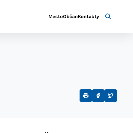
Mesto
Občan
Kontakty
aktivite a preferenciách.
e alebo aby sa uložila