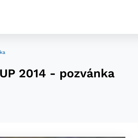
ka
UP 2014 - pozvánka
cookies
o ktorých webové stránky môžu ukladať informácie o vašej 
tomu, aby si webový prehliadač zapamätoval Vaše prihláseni