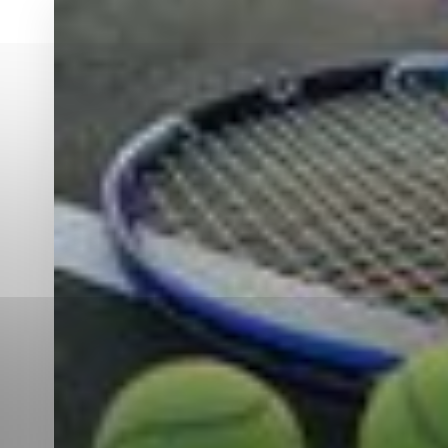
Vyberte úroveň co
Karanténna stanica Malacky
Sčítanie obyvateľov, domov a bytov
2021
Technické cookies
Separovaný zber v meste
Technické súbory cookie 
tým, že umožňujú základn
stránky. Bez týchto súbo
Analytické cookies
Analytické cookies pomáha
aby mohol stránky optimal
možné ich spojiť s konkr