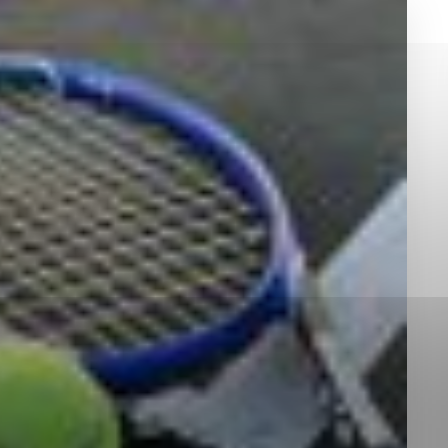
okies, ktorú chcete povoliť
sú pre prevádzku nevyhnutné a pomáhajú urobiť webové st
é funkcie, ako je navigácia na stránke a prístup k zabez
rov cookie nemôže web správne fungovať.
jú prevádzkovateľovi stránok pochopiť, ako návštevníci st
izovať a ponúknuť im lepšiu skúsenosť. Všetky dáta sa zb
étnou osobou.
Povoliť všetko
Uložiť nastavenia
Viac informácií