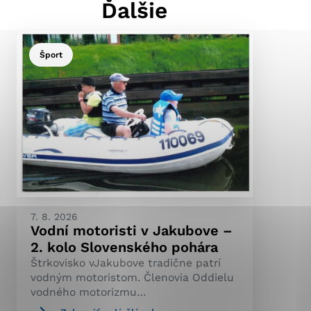
Ďalšie
Šport
ránky uplatniteľnými
pečeným oblastiam webovej
ránok stránku používajú,
ierajú anonymne a nie je
7. 8. 2026
Vodní motoristi v Jakubove –
2. kolo Slovenského pohára
Štrkovisko vJakubove tradične patrí
vodným motoristom. Členovia Oddielu
vodného motorizmu…