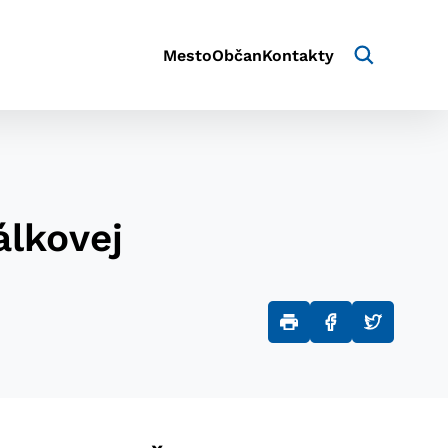
Mesto
Občan
Kontakty
álkovej
aktivite a preferenciách.
e alebo aby sa uložila