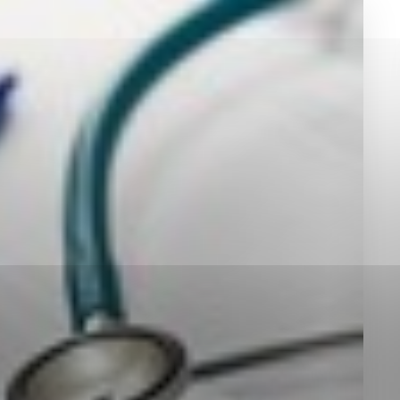
okies, ktorú chcete povoliť
sú pre prevádzku nevyhnutné a pomáhajú urobiť webové st
é funkcie, ako je navigácia na stránke a prístup k zabez
rov cookie nemôže web správne fungovať.
jú prevádzkovateľovi stránok pochopiť, ako návštevníci st
izovať a ponúknuť im lepšiu skúsenosť. Všetky dáta sa zb
étnou osobou.
Povoliť všetko
Uložiť nastavenia
Viac informácií