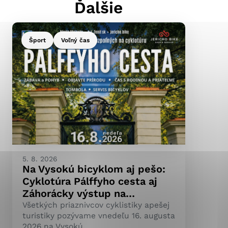
Ďalšie
Šport
Voľný čas
ránky uplatniteľnými
pečeným oblastiam webovej
ránok stránku používajú,
ierajú anonymne a nie je
5. 8. 2026
Na Vysokú bicyklom aj pešo:
Cyklotúra Pálffyho cesta aj
Záhorácky výstup na…
Všetkých priaznivcov cyklistiky apešej
turistiky pozývame vnedeľu 16. augusta
2026 na Vysokú.…