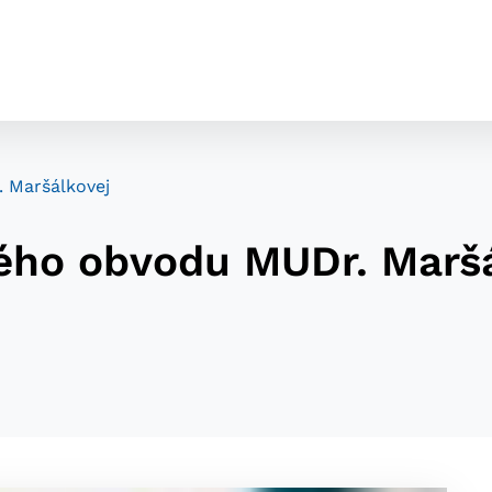
 Maršálkovej
ého obvodu MUDr. Marš
cookies
o ktorých webové stránky môžu ukladať informácie o vašej 
tomu, aby si webový prehliadač zapamätoval Vaše prihláseni