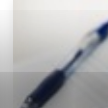
Vyberte úroveň co
Karanténna stanica Malacky
Sčítanie obyvateľov, domov a bytov
2021
Technické cookies
Separovaný zber v meste
Technické súbory cookie 
tým, že umožňujú základn
stránky. Bez týchto súbo
Analytické cookies
Analytické cookies pomáha
aby mohol stránky optimal
možné ich spojiť s konkr