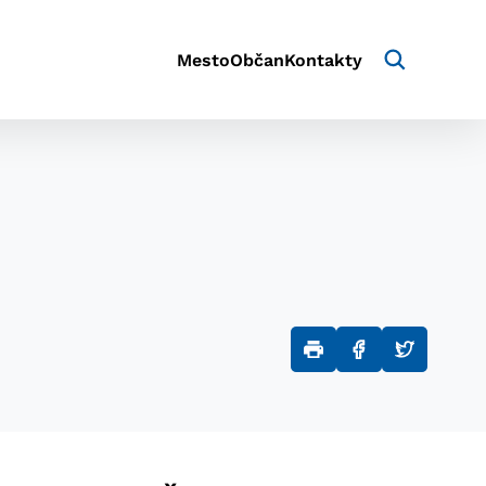
Mesto
Občan
Kontakty
aktivite a preferenciách.
e alebo aby sa uložila