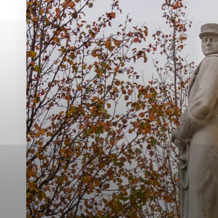
Vyberte úroveň co
Karanténna stanica Malacky
Sčítanie obyvateľov, domov a bytov
2021
Technické cookies
Separovaný zber v meste
Technické súbory cookie 
tým, že umožňujú základn
stránky. Bez týchto súbo
Analytické cookies
Analytické cookies pomáha
aby mohol stránky optimal
možné ich spojiť s konkr