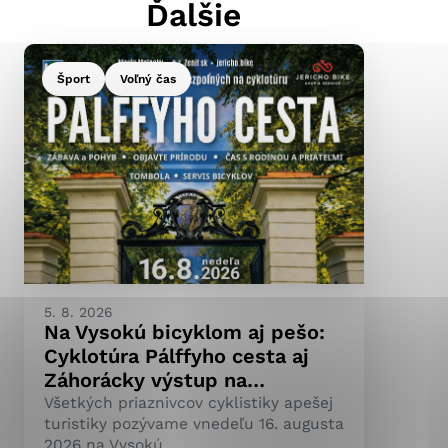
Ďalšie
Šport
Voľný čas
ránky uplatniteľnými
pečeným oblastiam webovej
ránok stránku používajú,
ierajú anonymne a nie je
5. 8. 2026
Na Vysokú bicyklom aj pešo:
Cyklotúra Pálffyho cesta aj
Záhorácky výstup na…
Všetkých priaznivcov cyklistiky apešej
turistiky pozývame vnedeľu 16. augusta
2026 na Vysokú.…