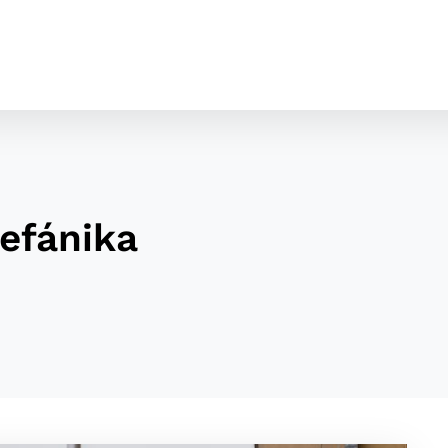
efánika
cookies
o ktorých webové stránky môžu ukladať informácie o vašej 
tomu, aby si webový prehliadač zapamätoval Vaše prihláseni