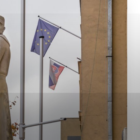
okies, ktorú chcete povoliť
sú pre prevádzku nevyhnutné a pomáhajú urobiť webové st
é funkcie, ako je navigácia na stránke a prístup k zabez
rov cookie nemôže web správne fungovať.
jú prevádzkovateľovi stránok pochopiť, ako návštevníci st
izovať a ponúknuť im lepšiu skúsenosť. Všetky dáta sa zb
étnou osobou.
Povoliť všetko
Uložiť nastavenia
Viac informácií