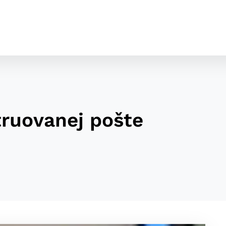
truovanej pošte
cookies
o ktorých webové stránky môžu ukladať informácie o vašej 
tomu, aby si webový prehliadač zapamätoval Vaše prihláseni