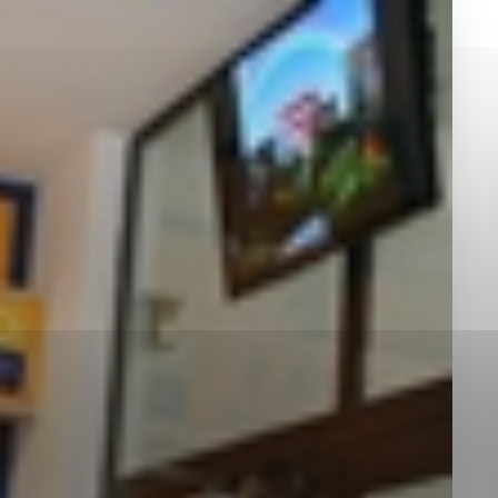
okies, ktorú chcete povoliť
sú pre prevádzku nevyhnutné a pomáhajú urobiť webové st
é funkcie, ako je navigácia na stránke a prístup k zabez
rov cookie nemôže web správne fungovať.
jú prevádzkovateľovi stránok pochopiť, ako návštevníci st
izovať a ponúknuť im lepšiu skúsenosť. Všetky dáta sa zb
étnou osobou.
Povoliť všetko
Uložiť nastavenia
Viac informácií