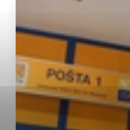
Vyberte úroveň co
Karanténna stanica Malacky
Sčítanie obyvateľov, domov a bytov
2021
Technické cookies
Separovaný zber v meste
Technické súbory cookie 
tým, že umožňujú základn
stránky. Bez týchto súbo
Analytické cookies
Analytické cookies pomáha
aby mohol stránky optimal
možné ich spojiť s konkr