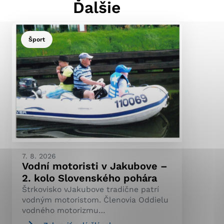
Ďalšie
Šport
ránky uplatniteľnými
pečeným oblastiam webovej
ránok stránku používajú,
ierajú anonymne a nie je
7. 8. 2026
Vodní motoristi v Jakubove –
2. kolo Slovenského pohára
Štrkovisko vJakubove tradične patrí
vodným motoristom. Členovia Oddielu
vodného motorizmu…