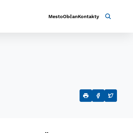
Mesto
Občan
Kontakty
aktivite a preferenciách.
e alebo aby sa uložila