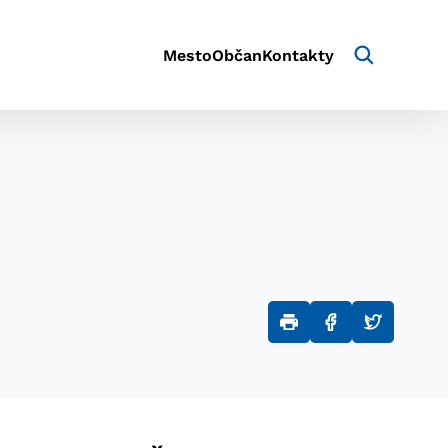
Mesto
Občan
Kontakty
aktivite a preferenciách.
e alebo aby sa uložila