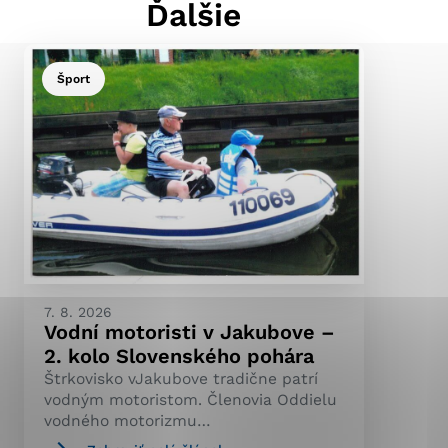
Ďalšie
Šport
ránky uplatniteľnými
pečeným oblastiam webovej
ránok stránku používajú,
ierajú anonymne a nie je
7. 8. 2026
Vodní motoristi v Jakubove –
2. kolo Slovenského pohára
Štrkovisko vJakubove tradične patrí
vodným motoristom. Členovia Oddielu
vodného motorizmu…