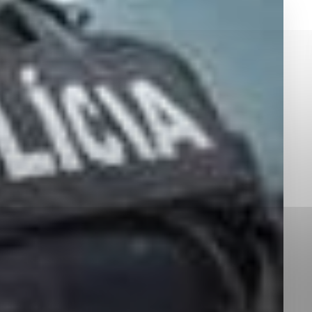
okies, ktorú chcete povoliť
sú pre prevádzku nevyhnutné a pomáhajú urobiť webové st
é funkcie, ako je navigácia na stránke a prístup k zabez
rov cookie nemôže web správne fungovať.
jú prevádzkovateľovi stránok pochopiť, ako návštevníci st
izovať a ponúknuť im lepšiu skúsenosť. Všetky dáta sa zb
étnou osobou.
Povoliť všetko
Uložiť nastavenia
Viac informácií