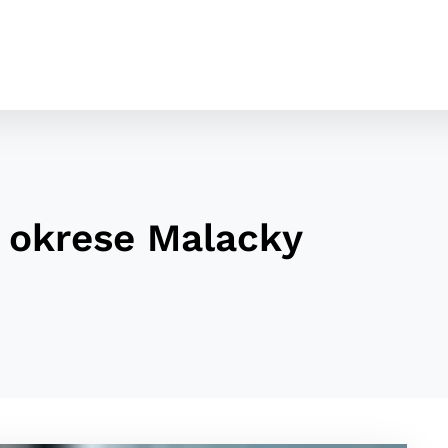
v okrese Malacky
cookies
o ktorých webové stránky môžu ukladať informácie o vašej 
tomu, aby si webový prehliadač zapamätoval Vaše prihláseni