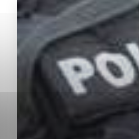
Vyberte úroveň co
Karanténna stanica Malacky
Sčítanie obyvateľov, domov a bytov
2021
Technické cookies
Separovaný zber v meste
Technické súbory cookie 
tým, že umožňujú základn
stránky. Bez týchto súbo
Analytické cookies
Analytické cookies pomáha
aby mohol stránky optimal
možné ich spojiť s konkr