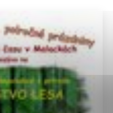
okies, ktorú chcete povoliť
sú pre prevádzku nevyhnutné a pomáhajú urobiť webové st
é funkcie, ako je navigácia na stránke a prístup k zabez
rov cookie nemôže web správne fungovať.
jú prevádzkovateľovi stránok pochopiť, ako návštevníci st
izovať a ponúknuť im lepšiu skúsenosť. Všetky dáta sa zb
étnou osobou.
Povoliť všetko
Uložiť nastavenia
Viac informácií