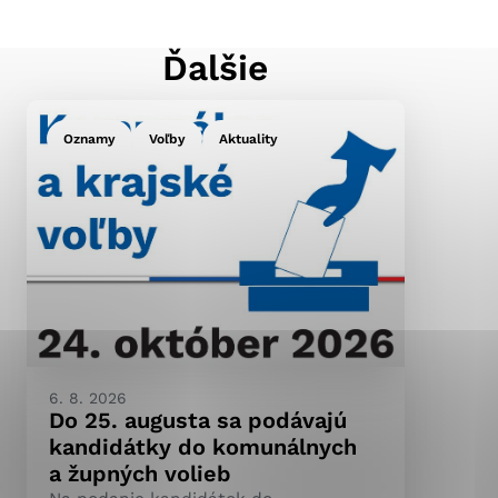
Ďalšie
ránky uplatniteľnými
pečeným oblastiam webovej
Oznamy
Voľby
Aktuality
ránok stránku používajú,
ierajú anonymne a nie je
6. 8. 2026
Do 25. augusta sa podávajú
kandidátky do komunálnych
a župných volieb