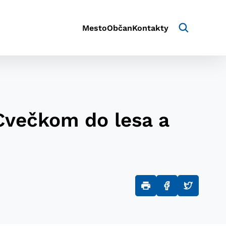
Mesto
Občan
Kontakty
 Cvečkom do lesa a
aktivite a preferenciách.
e alebo aby sa uložila