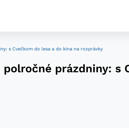
ny: s Cvečkom do lesa a do kina na rozprávky
 polročné prázdniny: s
cookies
o ktorých webové stránky môžu ukladať informácie o vašej 
tomu, aby si webový prehliadač zapamätoval Vaše prihláseni