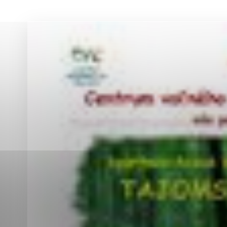
Vyberte úroveň co
Karanténna stanica Malacky
Sčítanie obyvateľov, domov a bytov
2021
Technické cookies
Separovaný zber v meste
Technické súbory cookie 
tým, že umožňujú základn
stránky. Bez týchto súbo
Analytické cookies
Analytické cookies pomáha
aby mohol stránky optimal
možné ich spojiť s konkr