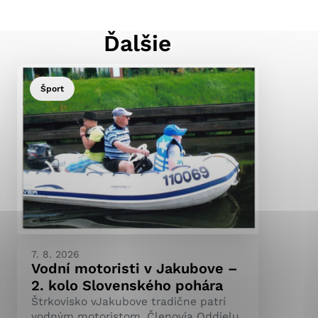
Ďalšie
ránky uplatniteľnými
pečeným oblastiam webovej
Šport
ránok stránku používajú,
ierajú anonymne a nie je
7. 8. 2026
Vodní motoristi v Jakubove –
2. kolo Slovenského pohára
Štrkovisko vJakubove tradične patrí
vodným motoristom. Členovia Oddielu