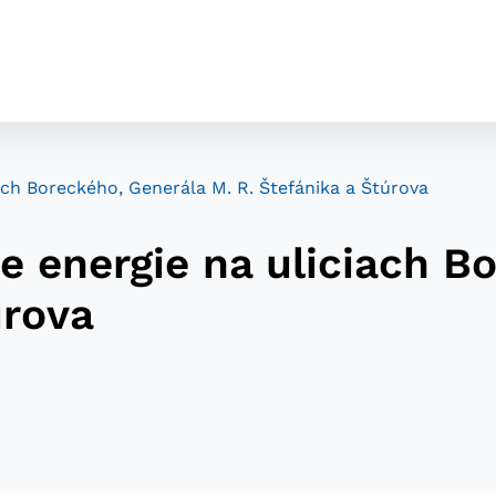
iach Boreckého, Generála M. R. Štefánika a Štúrova
ie energie na uliciach B
úrova
cookies
o ktorých webové stránky môžu ukladať informácie o vašej 
tomu, aby si webový prehliadač zapamätoval Vaše prihláseni