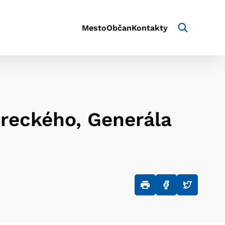
Mesto
Občan
Kontakty
oreckého, Generála
aktivite a preferenciách.
e alebo aby sa uložila