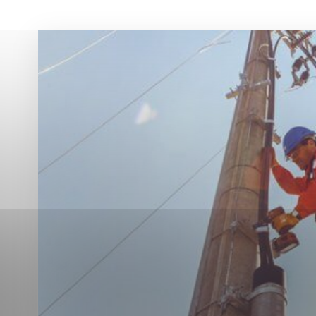
Vyberte úroveň co
Karanténna stanica Malacky
Sčítanie obyvateľov, domov a bytov
2021
Technické cookies
Separovaný zber v meste
Technické súbory cookie 
tým, že umožňujú základn
stránky. Bez týchto súbo
Analytické cookies
Analytické cookies pomáha
aby mohol stránky optimal
možné ich spojiť s konkr