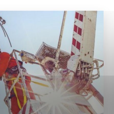
okies, ktorú chcete povoliť
sú pre prevádzku nevyhnutné a pomáhajú urobiť webové st
é funkcie, ako je navigácia na stránke a prístup k zabez
rov cookie nemôže web správne fungovať.
jú prevádzkovateľovi stránok pochopiť, ako návštevníci st
izovať a ponúknuť im lepšiu skúsenosť. Všetky dáta sa zb
étnou osobou.
Povoliť všetko
Uložiť nastavenia
Viac informácií