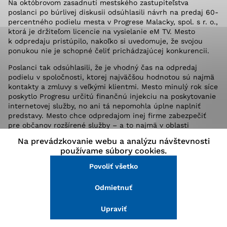
Na októbrovom zasadnutí mestského zastupiteľstva
stránke a prístup k zabezpečeným oblastiam webovej
poslanci po búrlivej diskusii odsúhlasili návrh na predaj 60-
stránky. Bez týchto súborov cookie nemôže web
percentného podielu mesta v Progrese Malacky, spol. s r. o.,
správne fungovať.
ktorá je držiteľom licencie na vysielanie eM TV. Mesto
k odpredaju pristúpilo, nakoľko si uvedomuje, že svojou
ponukou nie je schopné čeliť prichádzajúcej konkurencii.
Analytické cookies
Poslanci tak odsúhlasili, že je vhodný čas na odpredaj
Analytické cookies pomáhajú prevádzkovateľovi stránok
podielu v spoločnosti, ktorej najväčšou hodnotou sú najmä
pochopiť, ako návštevníci stránok stránku používajú,
kontakty a zmluvy s veľkými klientmi. Mesto minulý rok síce
aby mohol stránky optimalizovať a ponúknuť im lepšiu
poskytlo Progresu určitú finančnú injekciu na poskytovanie
skúsenosť. Všetky dáta sa zbierajú anonymne a nie je
internetovej služby, no ani tá nepomohla úplne naplniť
možné ich spojiť s konkrétnou osobou.
predstavy. Mesto chce odpredajom inej firme zabezpečiť
pre občanov rozšírené služby – a to najmä v oblasti
spomínanej internetovej komunikácie.
Na prevádzkovanie webu a analýzu návštevnosti
Povoliť všetko
používame súbory cookies.
V súčasnosti je vypísaná verejná súťaž, pričom súťažné
návrhy je možné podať do 27. novembra do 14.00 h na
Povoliť všetko
Uložiť nastavenia
mestskom úrade alebo poštou poslať návrhy s pečiatkou
najneskôr 27. 11. Hlavným kritériom výberu budú okrem
Odmietnuť
Viac informácií
referencií najmä výška ponúknutej ceny. Podmienkou
odpredaja je okrem iného prevzatie prevádzky vysielania
Upraviť
v káblových rozvodoch a tiež zachovanie vysielania eM TV
pre Mesto Malacky.