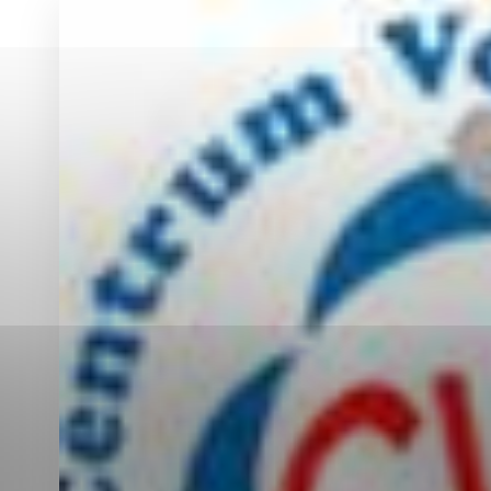
Vyberte úroveň co
Karanténna stanica Malacky
Sčítanie obyvateľov, domov a bytov
2021
Technické cookies
Separovaný zber v meste
Technické súbory cookie 
tým, že umožňujú základn
stránky. Bez týchto súbo
Analytické cookies
Analytické cookies pomáha
aby mohol stránky optimal
možné ich spojiť s konkr