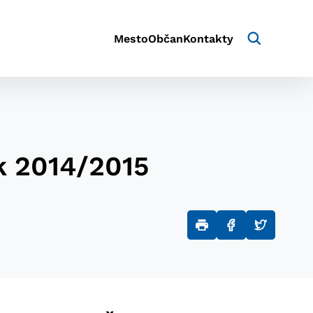
Mesto
Občan
Kontakty
k 2014/2015
aktivite a preferenciách.
e alebo aby sa uložila