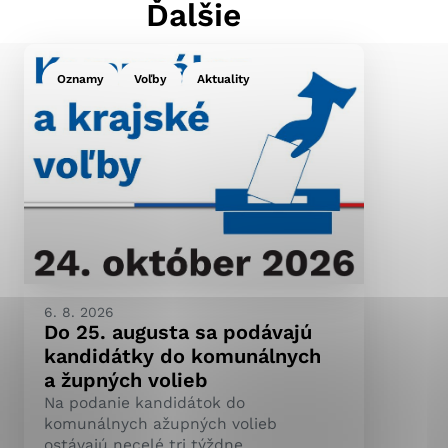
Ďalšie
Oznamy
Voľby
Aktuality
ránky uplatniteľnými
pečeným oblastiam webovej
ránok stránku používajú,
ierajú anonymne a nie je
6. 8. 2026
Do 25. augusta sa podávajú
kandidátky do komunálnych
a župných volieb
Na podanie kandidátok do
komunálnych ažupných volieb
ostávajú necelé tri týždne.