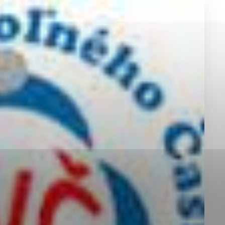
okies, ktorú chcete povoliť
sú pre prevádzku nevyhnutné a pomáhajú urobiť webové st
é funkcie, ako je navigácia na stránke a prístup k zabez
rov cookie nemôže web správne fungovať.
jú prevádzkovateľovi stránok pochopiť, ako návštevníci st
izovať a ponúknuť im lepšiu skúsenosť. Všetky dáta sa zb
étnou osobou.
Povoliť všetko
Uložiť nastavenia
Viac informácií