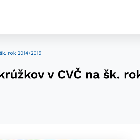
k. rok 2014/2015
rúžkov v CVČ na šk. ro
cookies
o ktorých webové stránky môžu ukladať informácie o vašej 
tomu, aby si webový prehliadač zapamätoval Vaše prihláseni