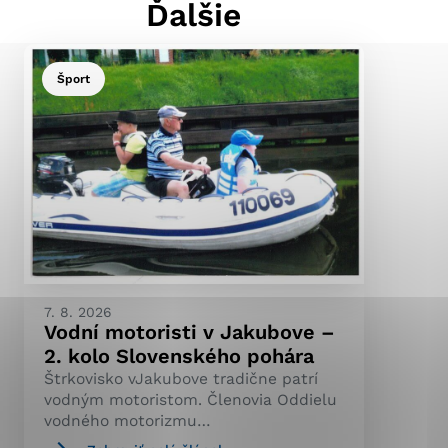
Ďalšie
Šport
ránky uplatniteľnými
pečeným oblastiam webovej
ránok stránku používajú,
ierajú anonymne a nie je
7. 8. 2026
Vodní motoristi v Jakubove –
2. kolo Slovenského pohára
Štrkovisko vJakubove tradične patrí
vodným motoristom. Členovia Oddielu
vodného motorizmu…