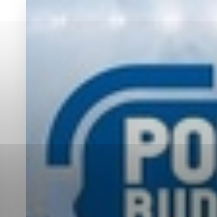
Vyberte úroveň co
Karanténna stanica Malacky
Sčítanie obyvateľov, domov a bytov
2021
Technické cookies
Separovaný zber v meste
Technické súbory cookie 
tým, že umožňujú základn
stránky. Bez týchto súbo
Analytické cookies
Analytické cookies pomáha
aby mohol stránky optimal
možné ich spojiť s konkr