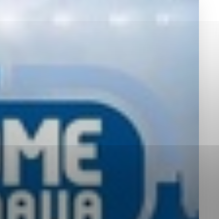
okies, ktorú chcete povoliť
sú pre prevádzku nevyhnutné a pomáhajú urobiť webové st
é funkcie, ako je navigácia na stránke a prístup k zabez
rov cookie nemôže web správne fungovať.
jú prevádzkovateľovi stránok pochopiť, ako návštevníci st
izovať a ponúknuť im lepšiu skúsenosť. Všetky dáta sa zb
étnou osobou.
Povoliť všetko
Uložiť nastavenia
Viac informácií