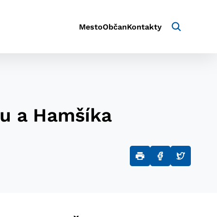
Mesto
Občan
Kontakty
u a Hamšíka
aktivite a preferenciách.
e alebo aby sa uložila