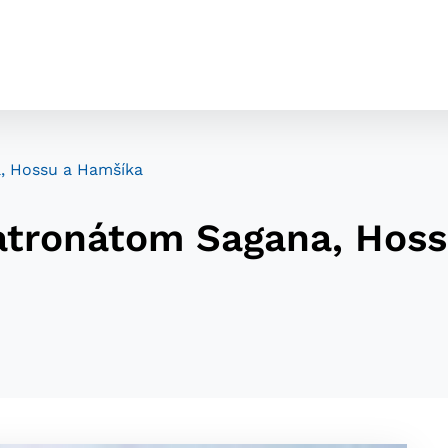
, Hossu a Hamšíka
tronátom Sagana, Hoss
cookies
o ktorých webové stránky môžu ukladať informácie o vašej 
tomu, aby si webový prehliadač zapamätoval Vaše prihláseni