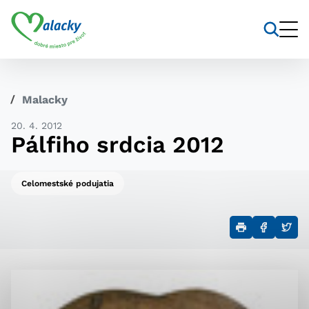
Vyhľadávanie
Nastavenie cookies
Malacky
Cookies sú malé súbory, do ktorých webové stránky
20. 4. 2012
môžu ukladať informácie o vašej aktivite a
Pálfiho srdcia 2012
preferenciách. Používajú sa napríklad k tomu, aby si
webový prehliadač zapamätoval Vaše prihlásenie alebo
aby sa uložila Vaša voľba v tomto okne.
Celomestské podujatia
Vyberte úroveň cookies, ktorú
chcete povoliť
Technické cookies
Technické súbory cookie sú pre prevádzku nevyhnutné
a pomáhajú urobiť webové stránky uplatniteľnými tým,
že umožňujú základné funkcie, ako je navigácia na