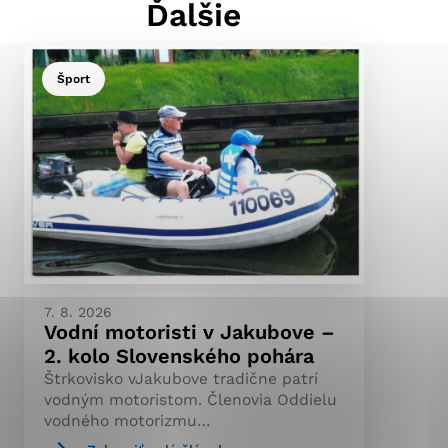
Ďalšie
Šport
ránky uplatniteľnými
pečeným oblastiam webovej
ránok stránku používajú,
ierajú anonymne a nie je
7. 8. 2026
Vodní motoristi v Jakubove –
2. kolo Slovenského pohára
Štrkovisko vJakubove tradične patrí
vodným motoristom. Členovia Oddielu
vodného motorizmu…