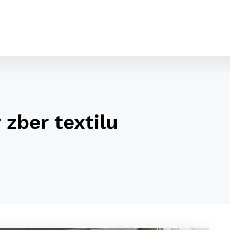
 zber textilu
cookies
o ktorých webové stránky môžu ukladať informácie o vašej 
tomu, aby si webový prehliadač zapamätoval Vaše prihláseni