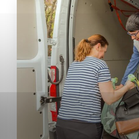
Vyberte úroveň co
Karanténna stanica Malacky
Sčítanie obyvateľov, domov a bytov
2021
Technické cookies
Separovaný zber v meste
Technické súbory cookie 
tým, že umožňujú základn
stránky. Bez týchto súbo
Analytické cookies
Analytické cookies pomáha
aby mohol stránky optimal
možné ich spojiť s konkr