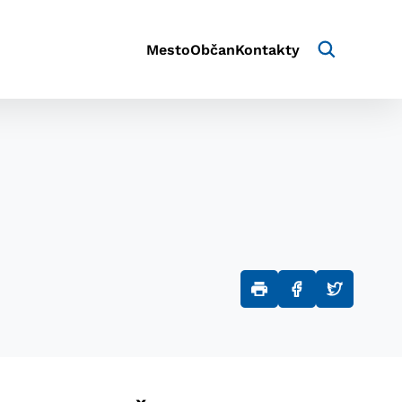
Mesto
Občan
Kontakty
aktivite a preferenciách.
e alebo aby sa uložila