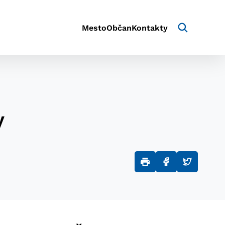
Mesto
Občan
Kontakty
y
aktivite a preferenciách.
e alebo aby sa uložila