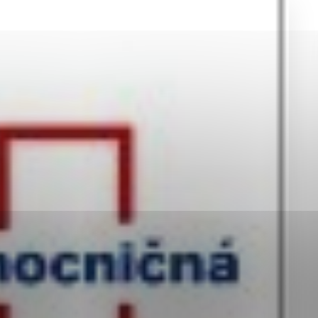
okies, ktorú chcete povoliť
sú pre prevádzku nevyhnutné a pomáhajú urobiť webové st
é funkcie, ako je navigácia na stránke a prístup k zabez
rov cookie nemôže web správne fungovať.
jú prevádzkovateľovi stránok pochopiť, ako návštevníci st
izovať a ponúknuť im lepšiu skúsenosť. Všetky dáta sa zb
étnou osobou.
Povoliť všetko
Uložiť nastavenia
Viac informácií