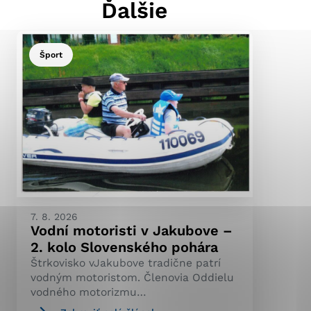
Ďalšie
Šport
ránky uplatniteľnými
pečeným oblastiam webovej
ránok stránku používajú,
ierajú anonymne a nie je
7. 8. 2026
Vodní motoristi v Jakubove –
2. kolo Slovenského pohára
Štrkovisko vJakubove tradične patrí
vodným motoristom. Členovia Oddielu
vodného motorizmu…