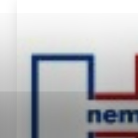
Vyberte úroveň co
Karanténna stanica Malacky
Sčítanie obyvateľov, domov a bytov
2021
Technické cookies
Separovaný zber v meste
Technické súbory cookie 
tým, že umožňujú základn
stránky. Bez týchto súbo
Analytické cookies
Analytické cookies pomáha
aby mohol stránky optimal
možné ich spojiť s konkr