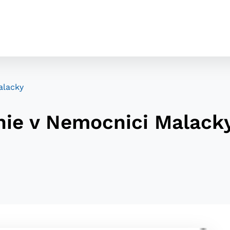
alacky
nie v Nemocnici Malack
cookies
o ktorých webové stránky môžu ukladať informácie o vašej 
tomu, aby si webový prehliadač zapamätoval Vaše prihláseni