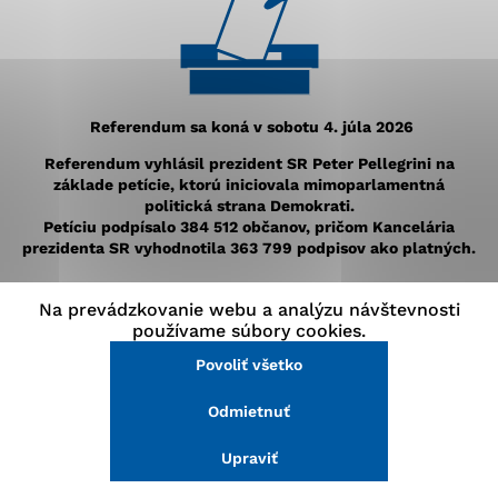
stránke a prístup k zabezpečeným oblastiam webovej
stránky. Bez týchto súborov cookie nemôže web
správne fungovať.
Analytické cookies
Referendum sa koná
v sobotu 4. júla 2026
Referendum vyhlásil prezident SR Peter Pellegrini na
Analytické cookies pomáhajú prevádzkovateľovi stránok
základe petície, ktorú iniciovala mimoparlamentná
pochopiť, ako návštevníci stránok stránku používajú,
politická strana Demokrati.
aby mohol stránky optimalizovať a ponúknuť im lepšiu
Petíciu podpísalo 384 512 občanov, pričom Kancelária
skúsenosť. Všetky dáta sa zbierajú anonymne a nie je
prezidenta SR vyhodnotila 363 799 podpisov ako platných.
možné ich spojiť s konkrétnou osobou.
Na prevádzkovanie webu a analýzu návštevnosti
Povoliť všetko
používame súbory cookies.
Povoliť všetko
Uložiť nastavenia
Zápisnice okrskových
Odmietnuť
Viac informácií
komisií v Malackách –
Upraviť
výsledky: