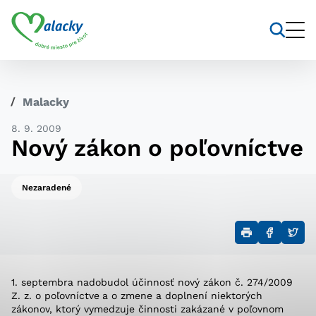
Vyhľadávanie
Nastavenie cookies
Malacky
Cookies sú malé súbory, do ktorých webové stránky
8. 9. 2009
môžu ukladať informácie o vašej aktivite a
Nový zákon o poľovníctve
preferenciách. Používajú sa napríklad k tomu, aby si
webový prehliadač zapamätoval Vaše prihlásenie alebo
aby sa uložila Vaša voľba v tomto okne.
Nezaradené
Vyberte úroveň cookies, ktorú
chcete povoliť
Technické cookies
1. septembra nadobudol účinnosť nový zákon č. 274/2009
Technické súbory cookie sú pre prevádzku nevyhnutné
Z. z. o poľovníctve
a o zmene a doplnení niektorých
a pomáhajú urobiť webové stránky uplatniteľnými tým,
zákonov, ktorý vymedzuje činnosti zakázané v poľovnom
že umožňujú základné funkcie, ako je navigácia na