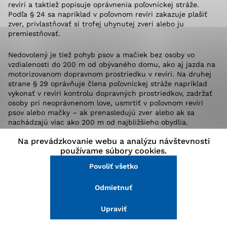
revíri a taktiež popisuje oprávnenia poľovníckej stráže.
stránke a prístup k zabezpečeným oblastiam webovej
Podľa § 24 sa napríklad v poľovnom revíri zakazuje plašiť
stránky. Bez týchto súborov cookie nemôže web
zver, privlastňovať si trofej uhynutej zveri alebo ju
správne fungovať.
premiestňovať.
Nedovolený je tiež pohyb psov a mačiek bez osoby vo
Analytické cookies
vzdialenosti do 200 m od obývaného domu, ako aj jazda na
motorizovanom dopravnom prostriedku v revíri. Na druhej
Analytické cookies pomáhajú prevádzkovateľovi stránok
strane § 29 oprávňuje člena poľovníckej stráže napríklad
pochopiť, ako návštevníci stránok stránku používajú,
vykonať v revíri kontrolu dopravných prostriedkov, zadržať
aby mohol stránky optimalizovať a ponúknuť im lepšiu
osoby pri neoprávnenom love, usmrtiť v poľovnom revíri
skúsenosť. Všetky dáta sa zbierajú anonymne a nie je
psov alebo mačky – ak prenasledujú zver alebo ak sa
možné ich spojiť s konkrétnou osobou.
nachádzajú viac ako 200 m od najbližšieho obydlia.
Na prevádzkovanie webu a analýzu návštevnosti
Člen poľovníckej stráže je oprávnený použiť donucovacie
Povoliť všetko
používame súbory cookies.
prostriedky, aby zabránil porušovaniu zákona a zaistil
bezpečnosť. V súvislosti s novým zákonom sme oslovili
Povoliť všetko
Uložiť nastavenia
tajomníka Okresnej organizácie Slovenského zväzu
poľovníkov v okrese Malacky Milana Merca.
Odmietnuť
Viac informácií
„Máloktorý zákon dokáže uspokojiť požiadavky a potreby
Upraviť
všetkých subjektov, ktorých sa týka. Je ťažké hodnotiť,
čo nový zákon o poľovníctve prinesie – všetko ukáže jeho