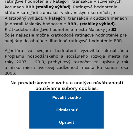
ratingové hodnotenie v kategórii transakcií v slovenských
stránke a prístup k zabezpečeným oblastiam webovej
korunách
BBB (stabilný výhľad).
Ratingové hodnotenie
stránky. Bez týchto súborov cookie nemôže web
štátu v kategórii transakcií v slovenských korunách je
správne fungovať.
A (stabilný výhľad). V kategórii transakcií v cudzích menách
je dostali Malacky hodnotenie
BBB-
(stabilný výhľad).
Krátkodobé ratingové hodnotenie mesta Malacky je
S2
,
Analytické cookies
čo je najlepšie možné krátkodobé ratingové hodnotenie pre
subjekty dosahujúce dlhodobé ratingové hodnotenie BBB.
Analytické cookies pomáhajú prevádzkovateľovi stránok
pochopiť, ako návštevníci stránok stránku používajú,
Agentúra vo svojom hodnotení vyzdvihla aktualizáciu
aby mohol stránky optimalizovať a ponúknuť im lepšiu
Programu hospodárskeho a sociálneho rozvoja mesta na
skúsenosť. Všetky dáta sa zbierajú anonymne a nie je
roky 2007 – 2013, prebytkový rozpočet za uplynulý rok
možné ich spojiť s konkrétnou osobou.
a nízku mieru úverovej zadĺženosti mesta ku koncu roka
2006.
Na prevádzkovanie webu a analýzu návštevnosti
Povoliť všetko
používame súbory cookies.
Povoliť všetko
Uložiť nastavenia
Odmietnuť
Viac informácií
Ďalšie
Upraviť