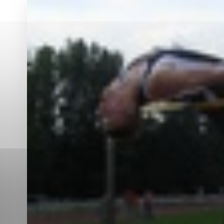
Vyberte úroveň co
Karanténna stanica Malacky
Sčítanie obyvateľov, domov a bytov
2021
Technické cookies
Separovaný zber v meste
Technické súbory cookie 
tým, že umožňujú základn
stránky. Bez týchto súbo
Analytické cookies
Analytické cookies pomáha
aby mohol stránky optimal
možné ich spojiť s konkr