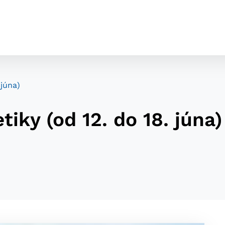
 júna)
tiky (od 12. do 18. júna)
cookies
o ktorých webové stránky môžu ukladať informácie o vašej 
tomu, aby si webový prehliadač zapamätoval Vaše prihláseni