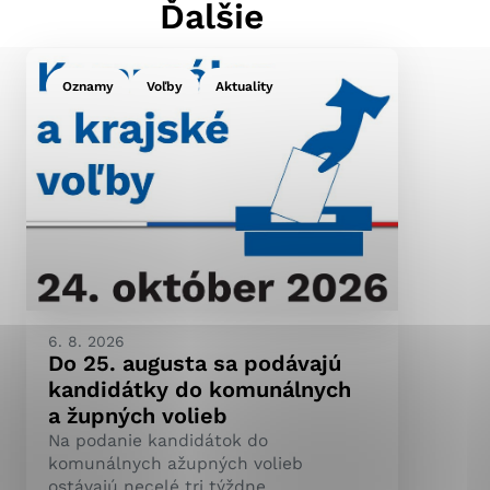
Ďalšie
Oznamy
Voľby
Aktuality
ránky uplatniteľnými
pečeným oblastiam webovej
ránok stránku používajú,
ierajú anonymne a nie je
6. 8. 2026
Do 25. augusta sa podávajú
kandidátky do komunálnych
a župných volieb
Na podanie kandidátok do
komunálnych ažupných volieb
ostávajú necelé tri týždne.