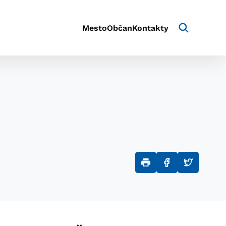
Mesto
Občan
Kontakty
aktivite a preferenciách.
e alebo aby sa uložila