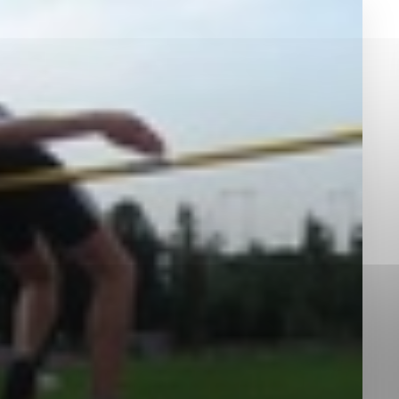
okies, ktorú chcete povoliť
sú pre prevádzku nevyhnutné a pomáhajú urobiť webové st
é funkcie, ako je navigácia na stránke a prístup k zabez
rov cookie nemôže web správne fungovať.
jú prevádzkovateľovi stránok pochopiť, ako návštevníci st
izovať a ponúknuť im lepšiu skúsenosť. Všetky dáta sa zb
étnou osobou.
Povoliť všetko
Uložiť nastavenia
Viac informácií