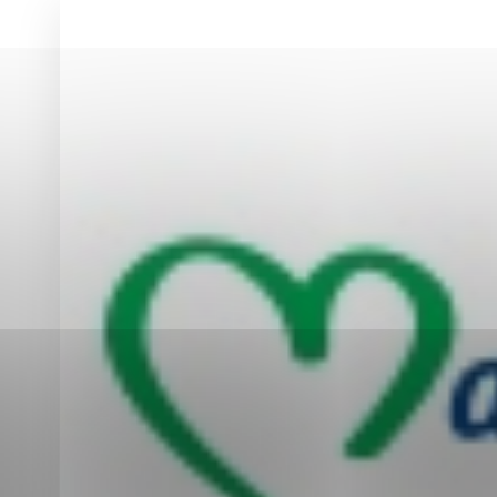
Vyberte úroveň co
Karanténna stanica Malacky
Sčítanie obyvateľov, domov a bytov
2021
Technické cookies
Separovaný zber v meste
Technické súbory cookie 
tým, že umožňujú základn
stránky. Bez týchto súbo
Analytické cookies
Analytické cookies pomáha
aby mohol stránky optimal
možné ich spojiť s konkr