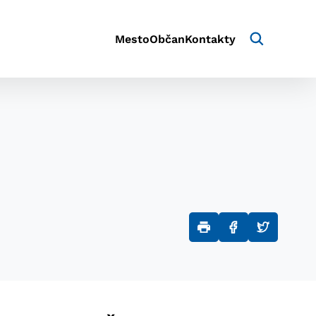
Mesto
Občan
Kontakty
aktivite a preferenciách.
e alebo aby sa uložila