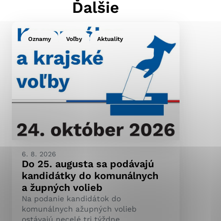
Ďalšie
Oznamy
Voľby
Aktuality
ránky uplatniteľnými
pečeným oblastiam webovej
ránok stránku používajú,
ierajú anonymne a nie je
6. 8. 2026
Do 25. augusta sa podávajú
kandidátky do komunálnych
a župných volieb
Na podanie kandidátok do
komunálnych ažupných volieb
ostávajú necelé tri týždne.