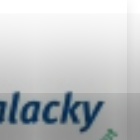
okies, ktorú chcete povoliť
sú pre prevádzku nevyhnutné a pomáhajú urobiť webové st
é funkcie, ako je navigácia na stránke a prístup k zabez
rov cookie nemôže web správne fungovať.
jú prevádzkovateľovi stránok pochopiť, ako návštevníci st
izovať a ponúknuť im lepšiu skúsenosť. Všetky dáta sa zb
étnou osobou.
Povoliť všetko
Uložiť nastavenia
Viac informácií