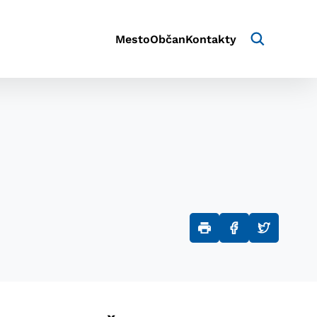
Mesto
Občan
Kontakty
aktivite a preferenciách.
e alebo aby sa uložila