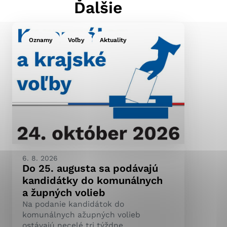
Ďalšie
Oznamy
Voľby
Aktuality
ránky uplatniteľnými
pečeným oblastiam webovej
ránok stránku používajú,
ierajú anonymne a nie je
6. 8. 2026
Do 25. augusta sa podávajú
kandidátky do komunálnych
a župných volieb
Na podanie kandidátok do
komunálnych ažupných volieb
ostávajú necelé tri týždne.