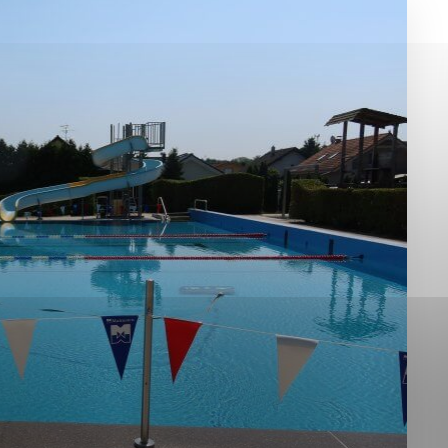
okies, ktorú chcete povoliť
sú pre prevádzku nevyhnutné a pomáhajú urobiť webové st
é funkcie, ako je navigácia na stránke a prístup k zabez
rov cookie nemôže web správne fungovať.
jú prevádzkovateľovi stránok pochopiť, ako návštevníci st
izovať a ponúknuť im lepšiu skúsenosť. Všetky dáta sa zb
étnou osobou.
Povoliť všetko
Uložiť nastavenia
Viac informácií