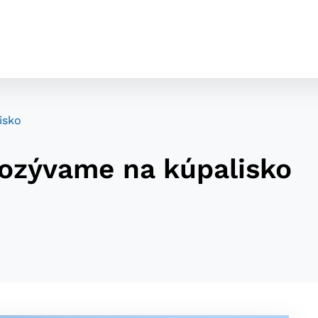
isko
ozývame na kúpalisko
cookies
o ktorých webové stránky môžu ukladať informácie o vašej 
tomu, aby si webový prehliadač zapamätoval Vaše prihláseni