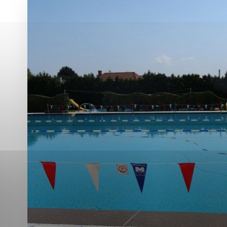
Vyberte úroveň co
Karanténna stanica Malacky
Sčítanie obyvateľov, domov a bytov
2021
Technické cookies
Separovaný zber v meste
Technické súbory cookie 
tým, že umožňujú základn
stránky. Bez týchto súbo
Analytické cookies
Analytické cookies pomáha
aby mohol stránky optimal
možné ich spojiť s konkr