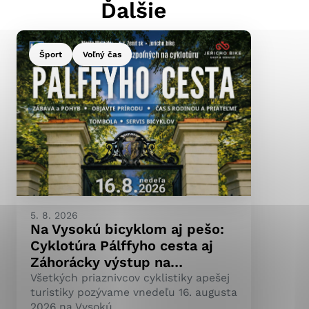
Ďalšie
Šport
Voľný čas
ránky uplatniteľnými
pečeným oblastiam webovej
ránok stránku používajú,
ierajú anonymne a nie je
5. 8. 2026
Na Vysokú bicyklom aj pešo:
Cyklotúra Pálffyho cesta aj
Záhorácky výstup na…
Všetkých priaznivcov cyklistiky apešej
turistiky pozývame vnedeľu 16. augusta
2026 na Vysokú.…