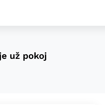
je už pokoj
cookies
o ktorých webové stránky môžu ukladať informácie o vašej 
tomu, aby si webový prehliadač zapamätoval Vaše prihláseni