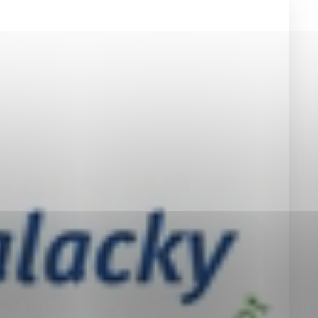
okies, ktorú chcete povoliť
sú pre prevádzku nevyhnutné a pomáhajú urobiť webové st
é funkcie, ako je navigácia na stránke a prístup k zabez
rov cookie nemôže web správne fungovať.
jú prevádzkovateľovi stránok pochopiť, ako návštevníci st
izovať a ponúknuť im lepšiu skúsenosť. Všetky dáta sa zb
étnou osobou.
Povoliť všetko
Uložiť nastavenia
Viac informácií