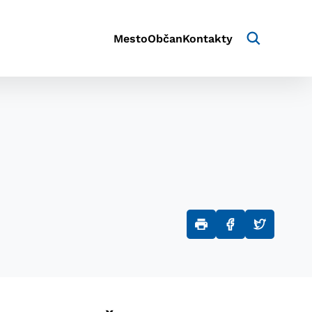
Mesto
Občan
Kontakty
aktivite a preferenciách.
e alebo aby sa uložila