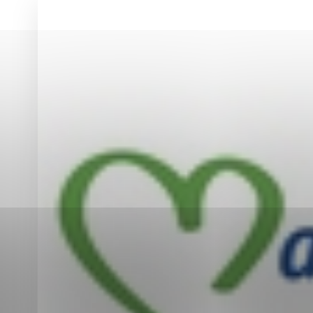
Vyberte úroveň co
Karanténna stanica Malacky
Sčítanie obyvateľov, domov a bytov
2021
Technické cookies
Separovaný zber v meste
Technické súbory cookie 
tým, že umožňujú základn
stránky. Bez týchto súbo
Analytické cookies
Analytické cookies pomáha
aby mohol stránky optimal
možné ich spojiť s konkr