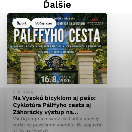
Ďalšie
Šport
Voľný čas
ránky uplatniteľnými
pečeným oblastiam webovej
ránok stránku používajú,
ierajú anonymne a nie je
5. 8. 2026
Na Vysokú bicyklom aj pešo:
Cyklotúra Pálffyho cesta aj
Záhorácky výstup na…
Všetkých priaznivcov cyklistiky apešej
turistiky pozývame vnedeľu 16. augusta
2026 na Vysokú.…