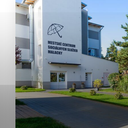
Vyberte úroveň co
Karanténna stanica Malacky
Sčítanie obyvateľov, domov a bytov
2021
Technické cookies
Separovaný zber v meste
Technické súbory cookie 
tým, že umožňujú základn
stránky. Bez týchto súbo
Analytické cookies
Analytické cookies pomáha
aby mohol stránky optimal
možné ich spojiť s konkr