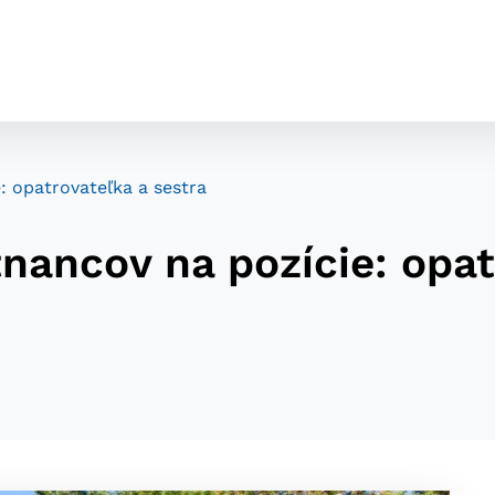
 opatrovateľka a sestra
ancov na pozície: opat
cookies
o ktorých webové stránky môžu ukladať informácie o vašej 
tomu, aby si webový prehliadač zapamätoval Vaše prihláseni