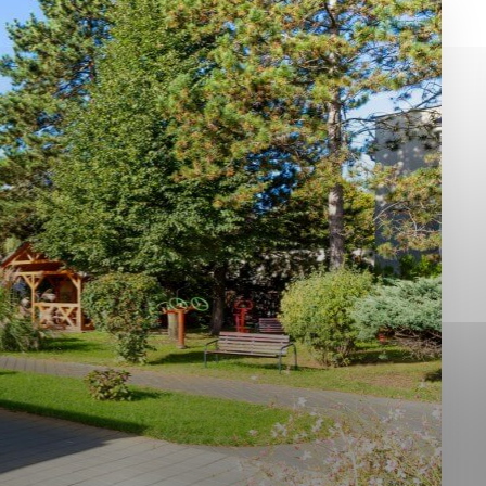
okies, ktorú chcete povoliť
sú pre prevádzku nevyhnutné a pomáhajú urobiť webové st
é funkcie, ako je navigácia na stránke a prístup k zabez
rov cookie nemôže web správne fungovať.
jú prevádzkovateľovi stránok pochopiť, ako návštevníci st
izovať a ponúknuť im lepšiu skúsenosť. Všetky dáta sa zb
étnou osobou.
Povoliť všetko
Uložiť nastavenia
Viac informácií