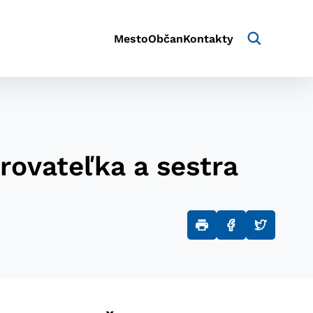
Mesto
Občan
Kontakty
rovateľka a sestra
aktivite a preferenciách.
e alebo aby sa uložila