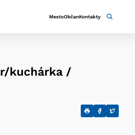
Mesto
Občan
Kontakty
r/kuchárka /
aktivite a preferenciách.
e alebo aby sa uložila