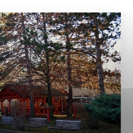
okies, ktorú chcete povoliť
sú pre prevádzku nevyhnutné a pomáhajú urobiť webové st
é funkcie, ako je navigácia na stránke a prístup k zabez
rov cookie nemôže web správne fungovať.
jú prevádzkovateľovi stránok pochopiť, ako návštevníci st
izovať a ponúknuť im lepšiu skúsenosť. Všetky dáta sa zb
étnou osobou.
Povoliť všetko
Uložiť nastavenia
Viac informácií