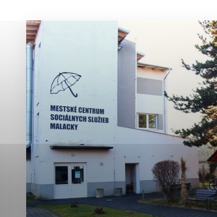
Vyberte úroveň co
Karanténna stanica Malacky
Sčítanie obyvateľov, domov a bytov
2021
Technické cookies
Separovaný zber v meste
Technické súbory cookie 
tým, že umožňujú základn
stránky. Bez týchto súbo
Analytické cookies
Analytické cookies pomáha
aby mohol stránky optimal
možné ich spojiť s konkr