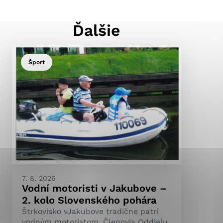
Ďalšie
ránky uplatniteľnými
pečeným oblastiam webovej
Šport
ránok stránku používajú,
ierajú anonymne a nie je
7. 8. 2026
Vodní motoristi v Jakubove –
2. kolo Slovenského pohára
Štrkovisko vJakubove tradične patrí
vodným motoristom. Členovia Oddielu