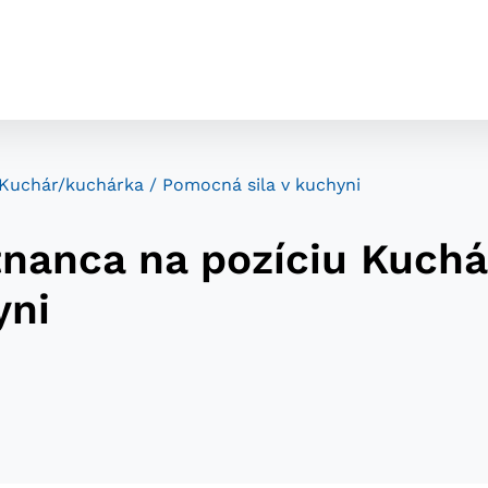
Kuchár/kuchárka / Pomocná sila v kuchyni
nanca na pozíciu Kuchá
yni
cookies
o ktorých webové stránky môžu ukladať informácie o vašej 
tomu, aby si webový prehliadač zapamätoval Vaše prihláseni