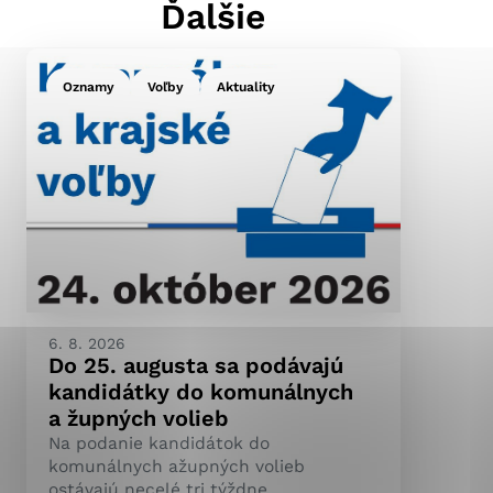
Ďalšie
Oznamy
Voľby
Aktuality
ránky uplatniteľnými
pečeným oblastiam webovej
ránok stránku používajú,
ierajú anonymne a nie je
6. 8. 2026
Do 25. augusta sa podávajú
kandidátky do komunálnych
a župných volieb
Na podanie kandidátok do
komunálnych ažupných volieb
ostávajú necelé tri týždne.