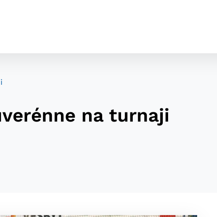
i
verénne na turnaji
cookies
o ktorých webové stránky môžu ukladať informácie o vašej 
tomu, aby si webový prehliadač zapamätoval Vaše prihláseni