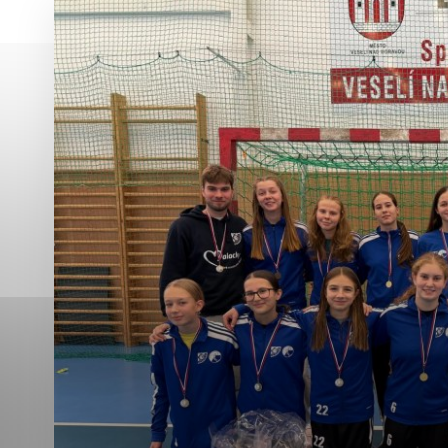
Vyberte úroveň co
Karanténna stanica Malacky
Sčítanie obyvateľov, domov a bytov
2021
Technické cookies
Separovaný zber v meste
Technické súbory cookie 
tým, že umožňujú základn
stránky. Bez týchto súbo
Analytické cookies
Analytické cookies pomáha
aby mohol stránky optimal
možné ich spojiť s konkr