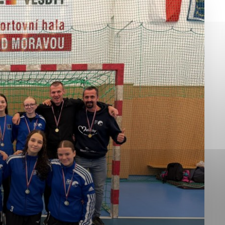
okies, ktorú chcete povoliť
sú pre prevádzku nevyhnutné a pomáhajú urobiť webové st
é funkcie, ako je navigácia na stránke a prístup k zabez
rov cookie nemôže web správne fungovať.
jú prevádzkovateľovi stránok pochopiť, ako návštevníci st
izovať a ponúknuť im lepšiu skúsenosť. Všetky dáta sa zb
étnou osobou.
Povoliť všetko
Uložiť nastavenia
Viac informácií