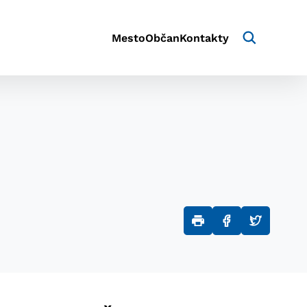
Mesto
Občan
Kontakty
aktivite a preferenciách.
e alebo aby sa uložila