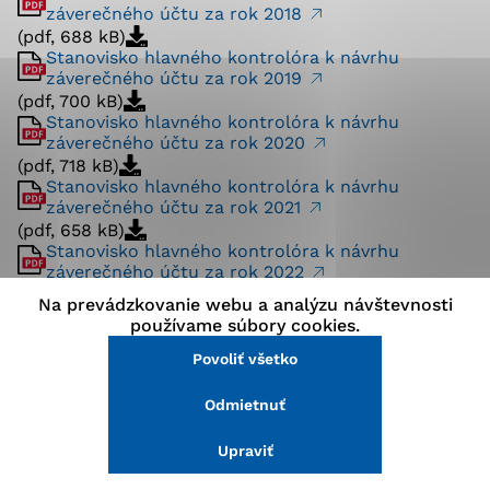
záverečného účtu za rok 2018
stránke a prístup k zabezpečeným oblastiam webovej
(pdf, 688 kB)
stránky. Bez týchto súborov cookie nemôže web
Stanovisko hlavného kontrolóra k návrhu
správne fungovať.
záverečného účtu za rok 2019
(pdf, 700 kB)
Analytické cookies
Stanovisko hlavného kontrolóra k návrhu
záverečného účtu za rok 2020
Analytické cookies pomáhajú prevádzkovateľovi stránok
(pdf, 718 kB)
pochopiť, ako návštevníci stránok stránku používajú,
Stanovisko hlavného kontrolóra k návrhu
aby mohol stránky optimalizovať a ponúknuť im lepšiu
záverečného účtu za rok 2021
skúsenosť. Všetky dáta sa zbierajú anonymne a nie je
(pdf, 658 kB)
možné ich spojiť s konkrétnou osobou.
Stanovisko hlavného kontrolóra k návrhu
záverečného účtu za rok 2022
(pdf, 706 kB)
Na prevádzkovanie webu a analýzu návštevnosti
Povoliť všetko
Stanovisko hlavného kontrolóra k návrhu
používame súbory cookies.
záverečného účtu za rok 2023
(pdf, 706 kB)
Povoliť všetko
Uložiť nastavenia
Stanovisko hlavného kontrolóra k návrhu
záverečného účtu za rok 2024
Odmietnuť
Viac informácií
(pdf, 628 kB)
Stanovisko hlavného kontrolóra k návrhu
Upraviť
záverečného účtu za rok 2025
(pdf, 629 kB)