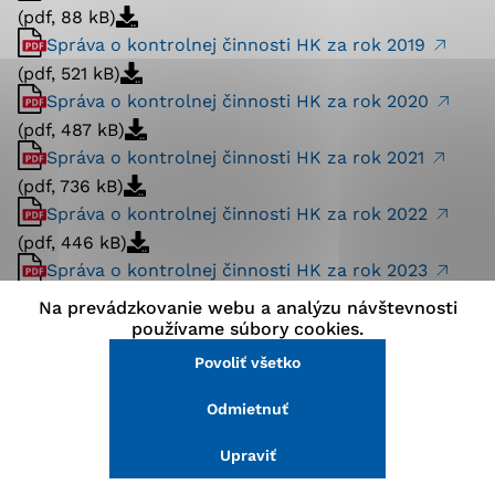
(pdf, 88 kB)
stránke a prístup k zabezpečeným oblastiam webovej
stránky. Bez týchto súborov cookie nemôže web
Správa o kontrolnej činnosti HK za rok 2019
správne fungovať.
(pdf, 521 kB)
Správa o kontrolnej činnosti HK za rok 2020
Analytické cookies
(pdf, 487 kB)
Správa o kontrolnej činnosti HK za rok 2021
Analytické cookies pomáhajú prevádzkovateľovi stránok
(pdf, 736 kB)
pochopiť, ako návštevníci stránok stránku používajú,
aby mohol stránky optimalizovať a ponúknuť im lepšiu
Správa o kontrolnej činnosti HK za rok 2022
skúsenosť. Všetky dáta sa zbierajú anonymne a nie je
(pdf, 446 kB)
možné ich spojiť s konkrétnou osobou.
Správa o kontrolnej činnosti HK za rok 2023
(pdf, 509 kB)
Na prevádzkovanie webu a analýzu návštevnosti
Povoliť všetko
Správa o kontrolnej činnosti HK za rok 2024
používame súbory cookies.
(pdf, 517 kB)
Povoliť všetko
Uložiť nastavenia
Správa o kontrolnej činnosti HK za rok 2025
Odmietnuť
(pdf, 142 kB)
Viac informácií
Upraviť