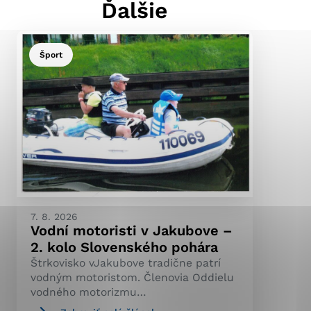
Ďalšie
Šport
ránky uplatniteľnými
pečeným oblastiam webovej
ránok stránku používajú,
ierajú anonymne a nie je
7. 8. 2026
Vodní motoristi v Jakubove –
2. kolo Slovenského pohára
Štrkovisko vJakubove tradične patrí
vodným motoristom. Členovia Oddielu
vodného motorizmu…