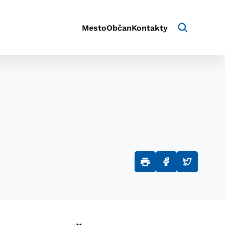
Mesto
Občan
Kontakty
aktivite a preferenciách.
e alebo aby sa uložila