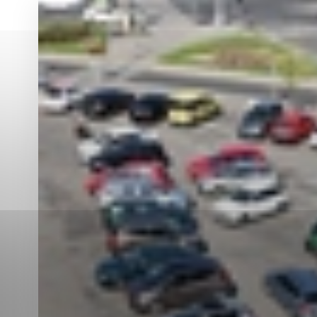
Vyberte úroveň co
Karanténna stanica Malacky
Sčítanie obyvateľov, domov a bytov
2021
Technické cookies
Separovaný zber v meste
Technické súbory cookie 
tým, že umožňujú základn
stránky. Bez týchto súbo
Analytické cookies
Analytické cookies pomáha
aby mohol stránky optimal
možné ich spojiť s konkr