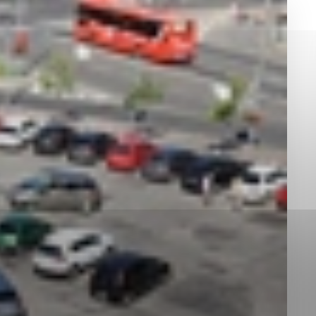
okies, ktorú chcete povoliť
sú pre prevádzku nevyhnutné a pomáhajú urobiť webové st
é funkcie, ako je navigácia na stránke a prístup k zabez
rov cookie nemôže web správne fungovať.
jú prevádzkovateľovi stránok pochopiť, ako návštevníci st
izovať a ponúknuť im lepšiu skúsenosť. Všetky dáta sa zb
étnou osobou.
Povoliť všetko
Uložiť nastavenia
Viac informácií