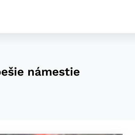
pešie námestie
cookies
o ktorých webové stránky môžu ukladať informácie o vašej 
tomu, aby si webový prehliadač zapamätoval Vaše prihláseni