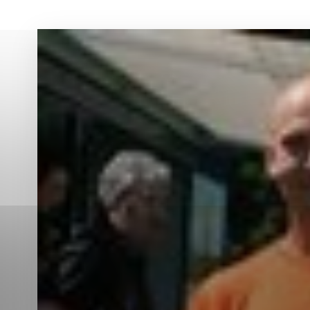
Vyberte úroveň co
Karanténna stanica Malacky
Sčítanie obyvateľov, domov a bytov
2021
Technické cookies
Separovaný zber v meste
Technické súbory cookie 
tým, že umožňujú základn
stránky. Bez týchto súbo
Analytické cookies
Analytické cookies pomáha
aby mohol stránky optimal
možné ich spojiť s konkr