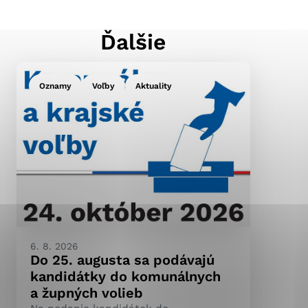
Ďalšie
ránky uplatniteľnými
pečeným oblastiam webovej
Oznamy
Voľby
Aktuality
ránok stránku používajú,
ierajú anonymne a nie je
6. 8. 2026
Do 25. augusta sa podávajú
kandidátky do komunálnych
a župných volieb