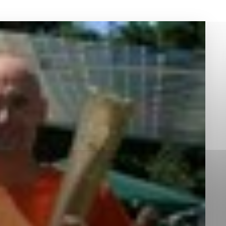
okies, ktorú chcete povoliť
sú pre prevádzku nevyhnutné a pomáhajú urobiť webové st
é funkcie, ako je navigácia na stránke a prístup k zabez
rov cookie nemôže web správne fungovať.
jú prevádzkovateľovi stránok pochopiť, ako návštevníci st
izovať a ponúknuť im lepšiu skúsenosť. Všetky dáta sa zb
étnou osobou.
Povoliť všetko
Uložiť nastavenia
Viac informácií