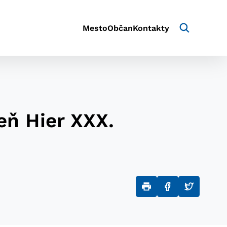
Mesto
Občan
Kontakty
eň Hier XXX.
aktivite a preferenciách.
e alebo aby sa uložila