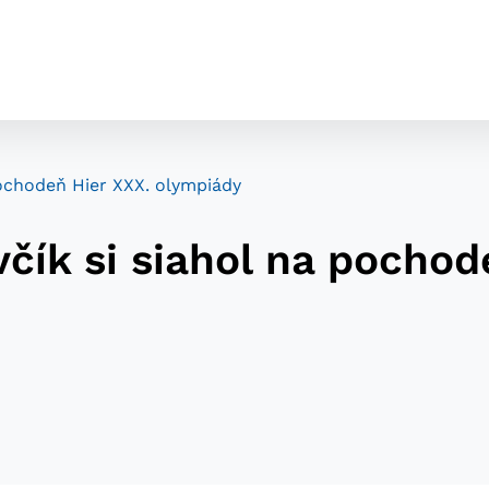
pochodeň Hier XXX. olympiády
čík si siahol na pochod
cookies
o ktorých webové stránky môžu ukladať informácie o vašej 
tomu, aby si webový prehliadač zapamätoval Vaše prihláseni