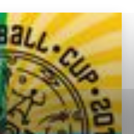
okies, ktorú chcete povoliť
sú pre prevádzku nevyhnutné a pomáhajú urobiť webové st
é funkcie, ako je navigácia na stránke a prístup k zabez
rov cookie nemôže web správne fungovať.
jú prevádzkovateľovi stránok pochopiť, ako návštevníci st
izovať a ponúknuť im lepšiu skúsenosť. Všetky dáta sa zb
étnou osobou.
Povoliť všetko
Uložiť nastavenia
Viac informácií