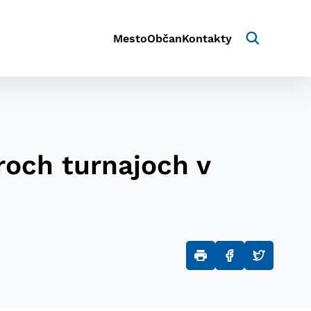
Mesto
Občan
Kontakty
roch turnajoch v
aktivite a preferenciách.
e alebo aby sa uložila