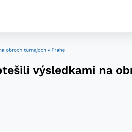
 na obroch turnajoch v Prahe
tešili výsledkami na ob
cookies
o ktorých webové stránky môžu ukladať informácie o vašej 
tomu, aby si webový prehliadač zapamätoval Vaše prihláseni