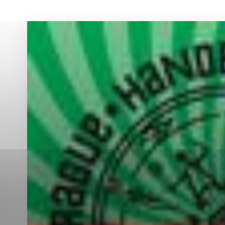
Vyberte úroveň co
Karanténna stanica Malacky
Sčítanie obyvateľov, domov a bytov
2021
Technické cookies
Separovaný zber v meste
Technické súbory cookie 
tým, že umožňujú základn
stránky. Bez týchto súbo
Analytické cookies
Analytické cookies pomáha
aby mohol stránky optimal
možné ich spojiť s konkr