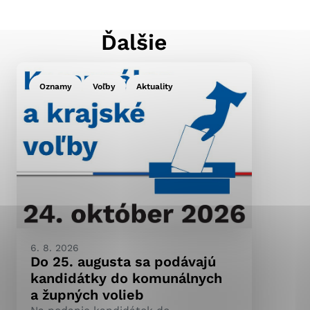
Ďalšie
ránky uplatniteľnými
pečeným oblastiam webovej
Oznamy
Voľby
Aktuality
ránok stránku používajú,
ierajú anonymne a nie je
6. 8. 2026
Do 25. augusta sa podávajú
kandidátky do komunálnych
a župných volieb