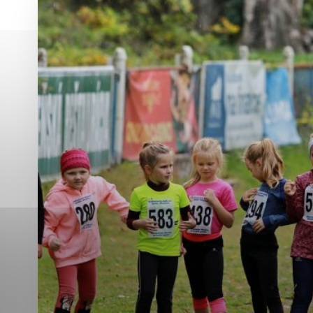
Vyberte úroveň co
Karanténna stanica Malacky
Sčítanie obyvateľov, domov a bytov
2021
Technické cookies
Separovaný zber v meste
Technické súbory cookie 
tým, že umožňujú základn
stránky. Bez týchto súbo
Analytické cookies
Analytické cookies pomáha
aby mohol stránky optimal
možné ich spojiť s konkr