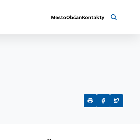
Mesto
Občan
Kontakty
aktivite a preferenciách.
e alebo aby sa uložila