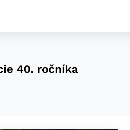
ie 40. ročníka
cookies
o ktorých webové stránky môžu ukladať informácie o vašej 
tomu, aby si webový prehliadač zapamätoval Vaše prihláseni