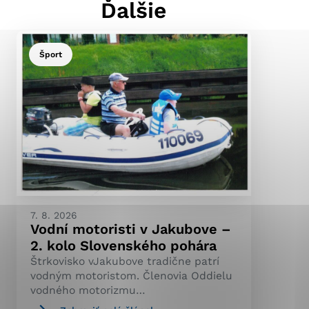
Ďalšie
Šport
ránky uplatniteľnými
pečeným oblastiam webovej
ránok stránku používajú,
ierajú anonymne a nie je
7. 8. 2026
Vodní motoristi v Jakubove –
2. kolo Slovenského pohára
Štrkovisko vJakubove tradične patrí
vodným motoristom. Členovia Oddielu
vodného motorizmu…