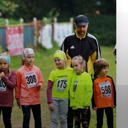
okies, ktorú chcete povoliť
sú pre prevádzku nevyhnutné a pomáhajú urobiť webové st
é funkcie, ako je navigácia na stránke a prístup k zabez
rov cookie nemôže web správne fungovať.
jú prevádzkovateľovi stránok pochopiť, ako návštevníci st
izovať a ponúknuť im lepšiu skúsenosť. Všetky dáta sa zb
étnou osobou.
Povoliť všetko
Uložiť nastavenia
Viac informácií