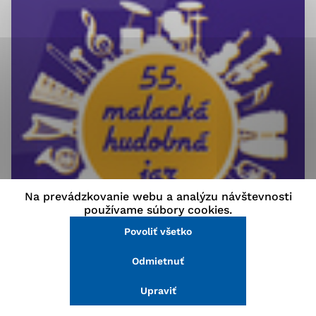
stránke a prístup k zabezpečeným oblastiam webovej
stránky. Bez týchto súborov cookie nemôže web
správne fungovať.
Analytické cookies
Analytické cookies pomáhajú prevádzkovateľovi stránok
pochopiť, ako návštevníci stránok stránku používajú,
aby mohol stránky optimalizovať a ponúknuť im lepšiu
skúsenosť. Všetky dáta sa zbierajú anonymne a nie je
možné ich spojiť s konkrétnou osobou.
Na prevádzkovanie webu a analýzu návštevnosti
Povoliť všetko
používame súbory cookies.
Vyše polstoročia sa v Malackách organizuje
Povoliť všetko
Uložiť nastavenia
podujatie Malacká hudobná jar (MHJ) plné
zaujímavých kapiel, tento rok už 55. ročník. Hlavný
Odmietnuť
Viac informácií
aj sprievodný program bude prebiehať od 24. marca
do 17. apríla.
Upraviť
Festival rozbehne 24. marca (nedeľa) o 16.00 h