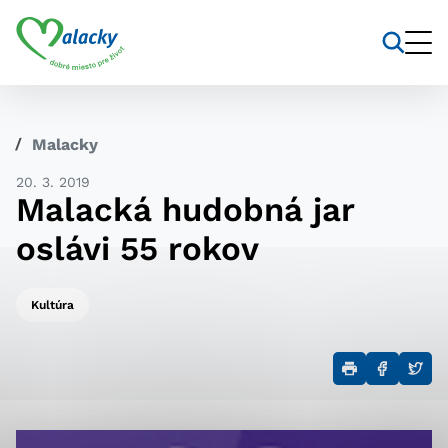
Vyhľadávanie
Nastavenie cookies
Malacky
Cookies sú malé súbory, do ktorých webové stránky
20. 3. 2019
môžu ukladať informácie o vašej aktivite a
Malacká hudobná jar
preferenciách. Používajú sa napríklad k tomu, aby si
webový prehliadač zapamätoval Vaše prihlásenie alebo
oslávi 55 rokov
aby sa uložila Vaša voľba v tomto okne.
Vyberte úroveň cookies, ktorú
Kultúra
chcete povoliť
Technické cookies
Technické súbory cookie sú pre prevádzku nevyhnutné
a pomáhajú urobiť webové stránky uplatniteľnými tým,
že umožňujú základné funkcie, ako je navigácia na