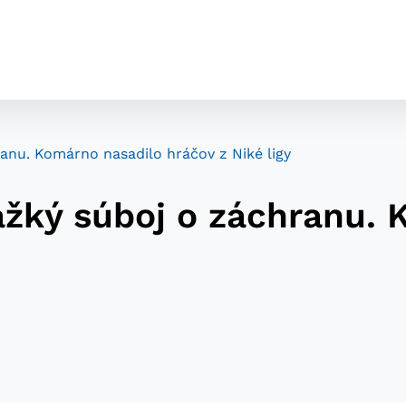
ranu. Komárno nasadilo hráčov z Niké ligy
ažký súboj o záchranu.
cookies
o ktorých webové stránky môžu ukladať informácie o vašej 
tomu, aby si webový prehliadač zapamätoval Vaše prihláseni