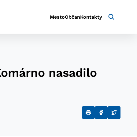
Mesto
Občan
Kontakty
 Komárno nasadilo
aktivite a preferenciách.
e alebo aby sa uložila