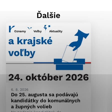
Ďalšie
ránky uplatniteľnými
pečeným oblastiam webovej
Oznamy
Voľby
Aktuality
ránok stránku používajú,
ierajú anonymne a nie je
6. 8. 2026
Do 25. augusta sa podávajú
kandidátky do komunálnych
a župných volieb