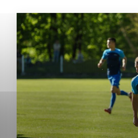
Vyberte úroveň co
Karanténna stanica Malacky
Sčítanie obyvateľov, domov a bytov
2021
Technické cookies
Separovaný zber v meste
Technické súbory cookie 
tým, že umožňujú základn
stránky. Bez týchto súbo
Analytické cookies
Analytické cookies pomáha
aby mohol stránky optimal
možné ich spojiť s konkr