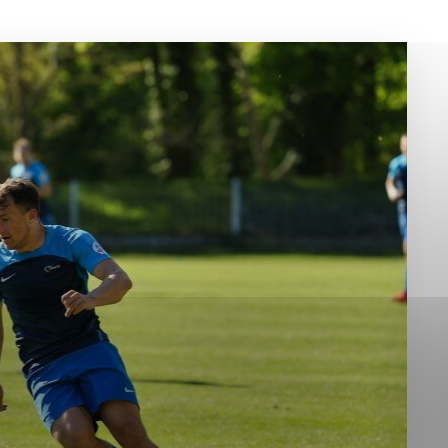
okies, ktorú chcete povoliť
sú pre prevádzku nevyhnutné a pomáhajú urobiť webové st
é funkcie, ako je navigácia na stránke a prístup k zabez
rov cookie nemôže web správne fungovať.
jú prevádzkovateľovi stránok pochopiť, ako návštevníci st
izovať a ponúknuť im lepšiu skúsenosť. Všetky dáta sa zb
étnou osobou.
Povoliť všetko
Uložiť nastavenia
Viac informácií