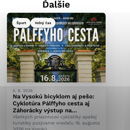
Ďalšie
Šport
Voľný čas
ránky uplatniteľnými
pečeným oblastiam webovej
ránok stránku používajú,
ierajú anonymne a nie je
5. 8. 2026
Na Vysokú bicyklom aj pešo:
Cyklotúra Pálffyho cesta aj
Záhorácky výstup na…
Všetkých priaznivcov cyklistiky apešej
turistiky pozývame vnedeľu 16. augusta
2026 na Vysokú.…