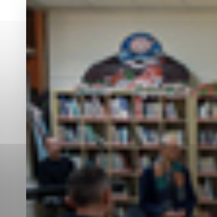
Vyberte úroveň co
Karanténna stanica Malacky
Sčítanie obyvateľov, domov a bytov
2021
Technické cookies
Separovaný zber v meste
Technické súbory cookie 
tým, že umožňujú základn
stránky. Bez týchto súbo
Analytické cookies
Analytické cookies pomáha
aby mohol stránky optimal
možné ich spojiť s konkr