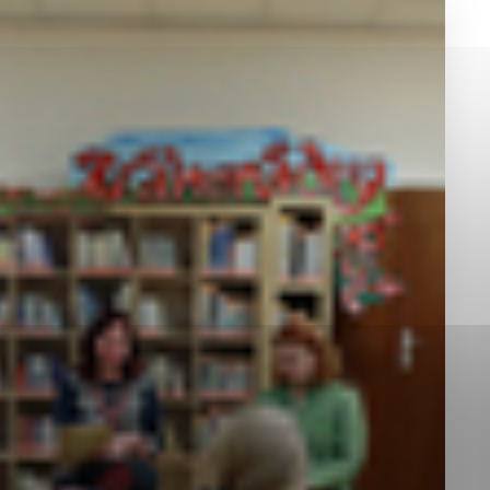
okies, ktorú chcete povoliť
sú pre prevádzku nevyhnutné a pomáhajú urobiť webové st
é funkcie, ako je navigácia na stránke a prístup k zabez
rov cookie nemôže web správne fungovať.
jú prevádzkovateľovi stránok pochopiť, ako návštevníci st
izovať a ponúknuť im lepšiu skúsenosť. Všetky dáta sa zb
étnou osobou.
Povoliť všetko
Uložiť nastavenia
Viac informácií