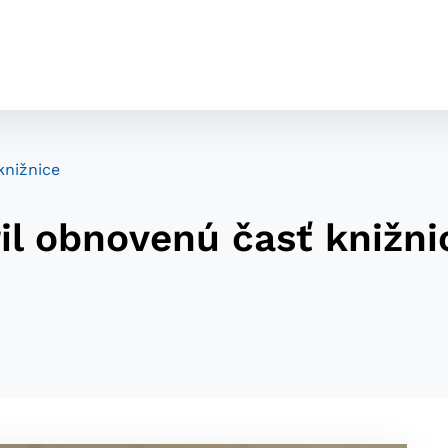
knižnice
ril obnovenú časť knižni
cookies
o ktorých webové stránky môžu ukladať informácie o vašej 
tomu, aby si webový prehliadač zapamätoval Vaše prihláseni