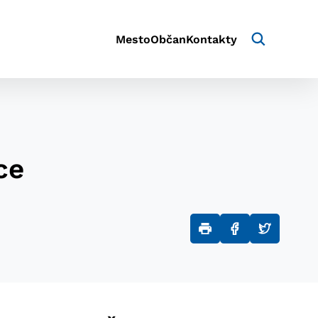
Mesto
Občan
Kontakty
ce
aktivite a preferenciách.
e alebo aby sa uložila