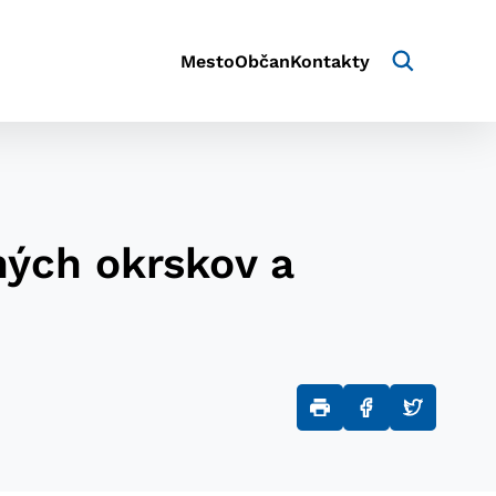
Mesto
Občan
Kontakty
ných okrskov a
aktivite a preferenciách.
e alebo aby sa uložila