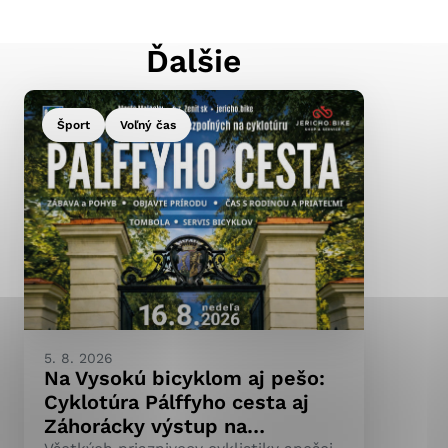
Ďalšie
ránky uplatniteľnými
pečeným oblastiam webovej
Šport
Voľný čas
ránok stránku používajú,
ierajú anonymne a nie je
5. 8. 2026
Na Vysokú bicyklom aj pešo:
Cyklotúra Pálffyho cesta aj
Záhorácky výstup na…