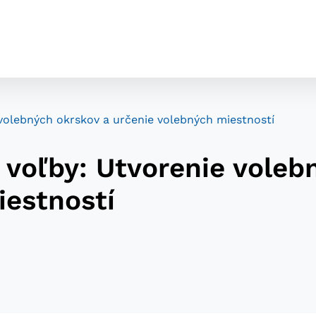
volebných okrskov a určenie volebných miestností
 voľby: Utvorenie voleb
iestností
cookies
o ktorých webové stránky môžu ukladať informácie o vašej 
tomu, aby si webový prehliadač zapamätoval Vaše prihláseni