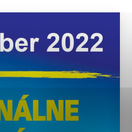
okies, ktorú chcete povoliť
sú pre prevádzku nevyhnutné a pomáhajú urobiť webové st
é funkcie, ako je navigácia na stránke a prístup k zabez
rov cookie nemôže web správne fungovať.
jú prevádzkovateľovi stránok pochopiť, ako návštevníci st
izovať a ponúknuť im lepšiu skúsenosť. Všetky dáta sa zb
étnou osobou.
Povoliť všetko
Uložiť nastavenia
Viac informácií