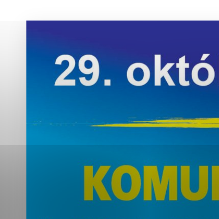
Vyberte úroveň co
Karanténna stanica Malacky
Sčítanie obyvateľov, domov a bytov
2021
Technické cookies
Separovaný zber v meste
Technické súbory cookie 
tým, že umožňujú základn
stránky. Bez týchto súbo
Analytické cookies
Analytické cookies pomáha
aby mohol stránky optimal
možné ich spojiť s konkr