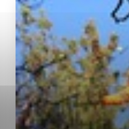
Vyberte úroveň co
Karanténna stanica Malacky
Sčítanie obyvateľov, domov a bytov
2021
Technické cookies
Separovaný zber v meste
Technické súbory cookie 
tým, že umožňujú základn
stránky. Bez týchto súbo
Analytické cookies
Analytické cookies pomáha
aby mohol stránky optimal
možné ich spojiť s konkr