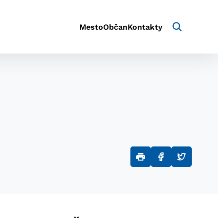
Mesto
Občan
Kontakty
aktivite a preferenciách.
e alebo aby sa uložila