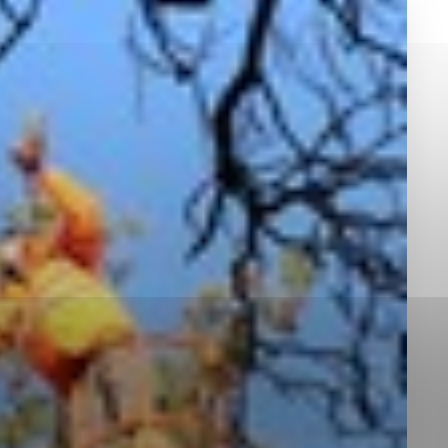
okies, ktorú chcete povoliť
sú pre prevádzku nevyhnutné a pomáhajú urobiť webové st
é funkcie, ako je navigácia na stránke a prístup k zabez
rov cookie nemôže web správne fungovať.
jú prevádzkovateľovi stránok pochopiť, ako návštevníci st
izovať a ponúknuť im lepšiu skúsenosť. Všetky dáta sa zb
étnou osobou.
Povoliť všetko
Uložiť nastavenia
Viac informácií