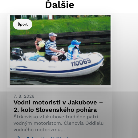
Ďalšie
Šport
ránky uplatniteľnými
pečeným oblastiam webovej
ránok stránku používajú,
ierajú anonymne a nie je
7. 8. 2026
Vodní motoristi v Jakubove –
2. kolo Slovenského pohára
Štrkovisko vJakubove tradične patrí
vodným motoristom. Členovia Oddielu
vodného motorizmu…