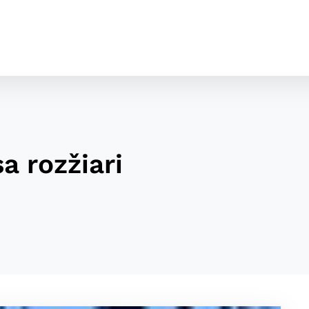
a rozžiari
cookies
o ktorých webové stránky môžu ukladať informácie o vašej 
tomu, aby si webový prehliadač zapamätoval Vaše prihláseni