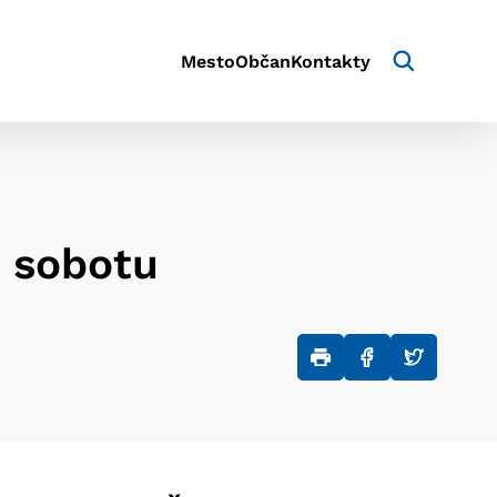
Mesto
Občan
Kontakty
 sobotu
aktivite a preferenciách.
e alebo aby sa uložila