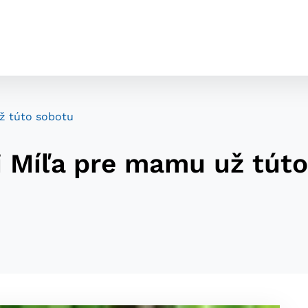
ž túto sobotu
 Míľa pre mamu už túto
cookies
o ktorých webové stránky môžu ukladať informácie o vašej 
tomu, aby si webový prehliadač zapamätoval Vaše prihláseni