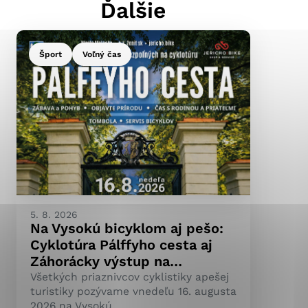
Ďalšie
Šport
Voľný čas
ránky uplatniteľnými
pečeným oblastiam webovej
ránok stránku používajú,
ierajú anonymne a nie je
5. 8. 2026
Na Vysokú bicyklom aj pešo:
Cyklotúra Pálffyho cesta aj
Záhorácky výstup na…
Všetkých priaznivcov cyklistiky apešej
turistiky pozývame vnedeľu 16. augusta
2026 na Vysokú.…