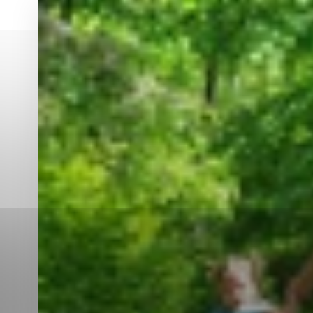
Vyberte úroveň co
Karanténna stanica Malacky
Sčítanie obyvateľov, domov a bytov
2021
Technické cookies
Separovaný zber v meste
Technické súbory cookie 
tým, že umožňujú základn
stránky. Bez týchto súbo
Analytické cookies
Analytické cookies pomáha
aby mohol stránky optimal
možné ich spojiť s konkr