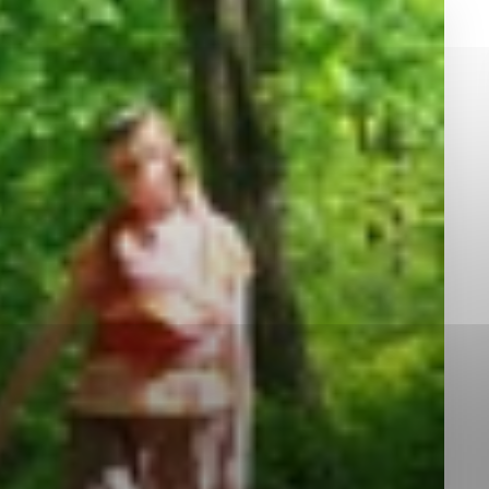
okies, ktorú chcete povoliť
sú pre prevádzku nevyhnutné a pomáhajú urobiť webové st
é funkcie, ako je navigácia na stránke a prístup k zabez
rov cookie nemôže web správne fungovať.
jú prevádzkovateľovi stránok pochopiť, ako návštevníci st
izovať a ponúknuť im lepšiu skúsenosť. Všetky dáta sa zb
étnou osobou.
Povoliť všetko
Uložiť nastavenia
Viac informácií