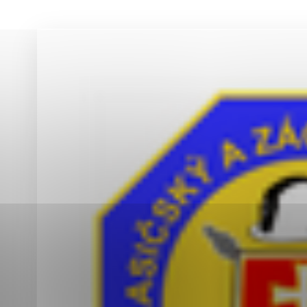
Vyberte úroveň co
Karanténna stanica Malacky
Sčítanie obyvateľov, domov a bytov
2021
Technické cookies
Separovaný zber v meste
Technické súbory cookie 
tým, že umožňujú základn
stránky. Bez týchto súbo
Analytické cookies
Analytické cookies pomáha
aby mohol stránky optimal
možné ich spojiť s konkr