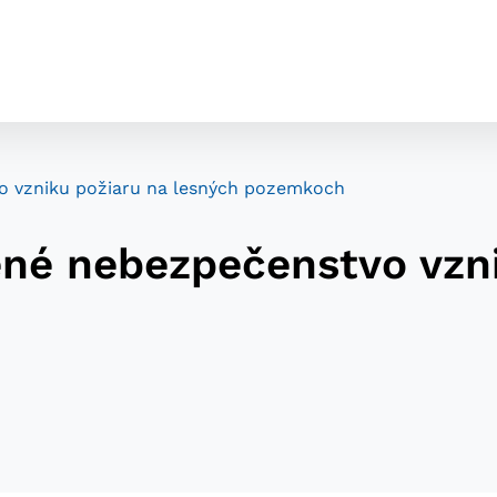
tvo vzniku požiaru na lesných pozemkoch
šené nebezpečenstvo vzn
cookies
o ktorých webové stránky môžu ukladať informácie o vašej 
tomu, aby si webový prehliadač zapamätoval Vaše prihláseni