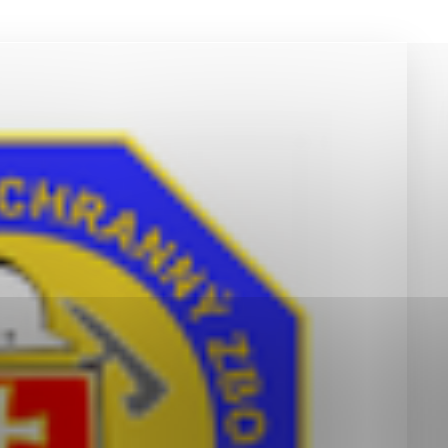
okies, ktorú chcete povoliť
sú pre prevádzku nevyhnutné a pomáhajú urobiť webové st
é funkcie, ako je navigácia na stránke a prístup k zabez
rov cookie nemôže web správne fungovať.
jú prevádzkovateľovi stránok pochopiť, ako návštevníci st
izovať a ponúknuť im lepšiu skúsenosť. Všetky dáta sa zb
étnou osobou.
Povoliť všetko
Uložiť nastavenia
Viac informácií