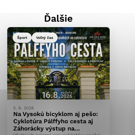
Ďalšie
ránky uplatniteľnými
pečeným oblastiam webovej
Šport
Voľný čas
ránok stránku používajú,
ierajú anonymne a nie je
5. 8. 2026
Na Vysokú bicyklom aj pešo:
Cyklotúra Pálffyho cesta aj
Záhorácky výstup na…