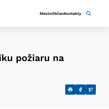
Mesto
Občan
Kontakty
iku požiaru na
aktivite a preferenciách.
e alebo aby sa uložila