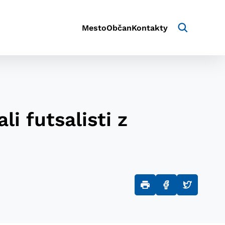
Mesto
Občan
Kontakty
i futsalisti z
aktivite a preferenciách.
e alebo aby sa uložila