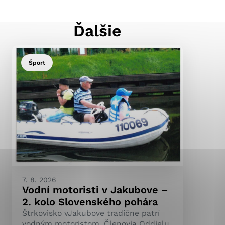
Ďalšie
ránky uplatniteľnými
pečeným oblastiam webovej
Šport
ránok stránku používajú,
ierajú anonymne a nie je
7. 8. 2026
Vodní motoristi v Jakubove –
2. kolo Slovenského pohára
Štrkovisko vJakubove tradične patrí
vodným motoristom. Členovia Oddielu