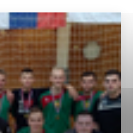
okies, ktorú chcete povoliť
sú pre prevádzku nevyhnutné a pomáhajú urobiť webové st
é funkcie, ako je navigácia na stránke a prístup k zabez
rov cookie nemôže web správne fungovať.
jú prevádzkovateľovi stránok pochopiť, ako návštevníci st
izovať a ponúknuť im lepšiu skúsenosť. Všetky dáta sa zb
étnou osobou.
Povoliť všetko
Uložiť nastavenia
Viac informácií