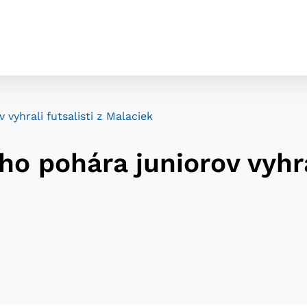
vyhrali futsalisti z Malaciek
o pohára juniorov vyhral
cookies
o ktorých webové stránky môžu ukladať informácie o vašej 
tomu, aby si webový prehliadač zapamätoval Vaše prihláseni