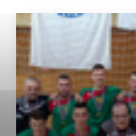
Vyberte úroveň co
Karanténna stanica Malacky
Sčítanie obyvateľov, domov a bytov
2021
Technické cookies
Separovaný zber v meste
Technické súbory cookie 
tým, že umožňujú základn
stránky. Bez týchto súbo
Analytické cookies
Analytické cookies pomáha
aby mohol stránky optimal
možné ich spojiť s konkr