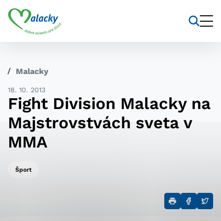
Vyhľadávanie
Nastavenie cookies
Malacky
Cookies sú malé súbory, do ktorých webové stránky
18. 10. 2013
môžu ukladať informácie o vašej aktivite a
Fight Division Malacky na
preferenciách. Používajú sa napríklad k tomu, aby si
webový prehliadač zapamätoval Vaše prihlásenie alebo
Majstrovstvách sveta v
aby sa uložila Vaša voľba v tomto okne.
MMA
Vyberte úroveň cookies, ktorú
chcete povoliť
Šport
Technické cookies
Technické súbory cookie sú pre prevádzku nevyhnutné
a pomáhajú urobiť webové stránky uplatniteľnými tým,
že umožňujú základné funkcie, ako je navigácia na